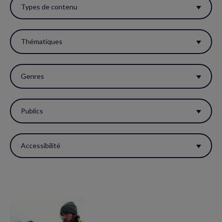
ces
Types de contenu
filtres
pour
Thématiques
réactualiser
la
Genres
page.
Publics
Accessibilité