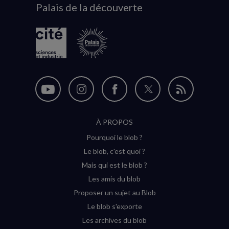
Palais de la découverte
logo
Nous
Nous
Nous
Nous
Flux
suivre
suivre
suivre
suivre
RSS
À PROPOS
sur
sur
sur
sur
Pourquoi le blob ?
YouTube
Instagram
Facebook
Twitter
Le blob, c'est quoi ?
(nouvelle
(nouvelle
(nouvelle
(nouvelle
Mais qui est le blob ?
fenêtre)
fenêtre)
fenêtre)
fenêtre)
Les amis du blob
Proposer un sujet au Blob
Le blob s'exporte
Les archives du blob