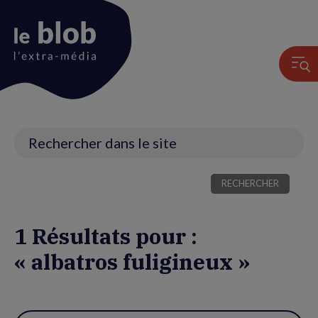
Animation
du
logo
Recherche
1 Résultats pour :
« albatros fuligineux »
Utiliser