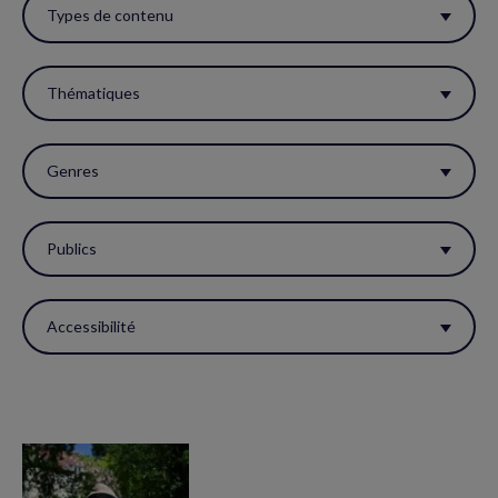
ces
Types de contenu
filtres
pour
Thématiques
réactualiser
la
Genres
page.
Publics
Accessibilité