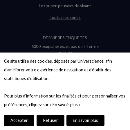
Les super-pouvoirs du vivant
Toutes les séries
DERNIÈRES ENQUÊTES
6000 exoplanètes, et pas de « Terre »
en vue ?
Quel avenir pour les cryptos ?
Ce site utilise des cookies, déposés par Universcience, afin 
Un loup préhistorique ressuscité ? La
d’améliorer votre expérience de navigation et d’établir des 
désextinction en question
statistiques d’utilisation.

Entre mathématiques et politique : la
quête d’un vote équitable
Évaluer l’intelligence humaine : un vrai
Pour plus d’information sur les finalités et pour personnaliser vos 
casse-tête
Toutes les enquêtes
Accepter
Refuser
En savoir plus