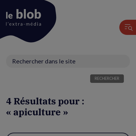
Animation
du
logo
Recherche
4 Résultats pour :
« apiculture »
Utiliser