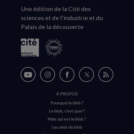
Une édition de la Cité des
Animation
sciences et de l’industrie et du
du
Palais de la découverte
logo
Nous
Nous
Nous
Nous
Flux
suivre
suivre
suivre
suivre
RSS
À PROPOS
sur
sur
sur
sur
Pourquoi le blob ?
YouTube
Instagram
Facebook
Twitter
Le blob, c'est quoi ?
(nouvelle
(nouvelle
(nouvelle
(nouvelle
Mais qui est le blob ?
fenêtre)
fenêtre)
fenêtre)
fenêtre)
Les amis du blob