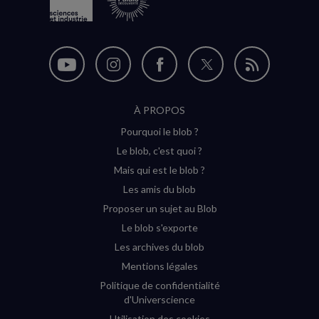
Nous
Nous
Nous
Nous
Flux
suivre
suivre
suivre
suivre
RSS
À PROPOS
sur
sur
sur
sur
Pourquoi le blob ?
YouTube
Instagram
Facebook
Twitter
Le blob, c'est quoi ?
(nouvelle
(nouvelle
(nouvelle
(nouvelle
Mais qui est le blob ?
fenêtre)
fenêtre)
fenêtre)
fenêtre)
Les amis du blob
Proposer un sujet au Blob
Le blob s'exporte
Les archives du blob
Mentions légales
Politique de confidentialité
d'Universcience
Utilisation des cookies