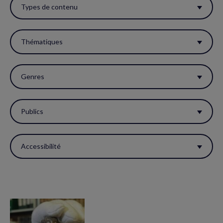
ces
Types de contenu
filtres
pour
Thématiques
réactualiser
la
Genres
page.
Publics
Accessibilité