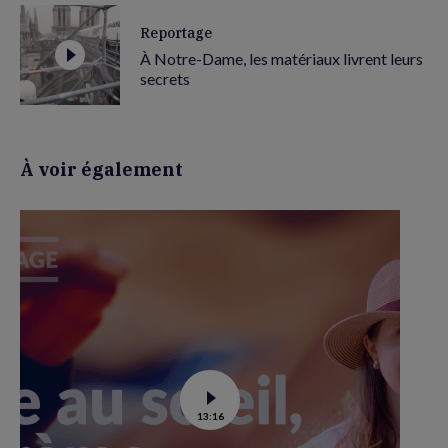
Reportage
À Notre-Dame, les matériaux livrent leurs
secrets
À voir également
Voir
13:16
la
vidéo
de