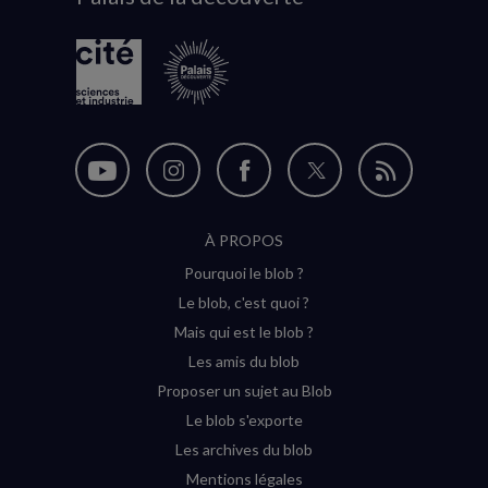
Nous
Nous
Nous
Nous
Flux
suivre
suivre
suivre
suivre
RSS
À PROPOS
sur
sur
sur
sur
Pourquoi le blob ?
YouTube
Instagram
Facebook
Twitter
Le blob, c'est quoi ?
(nouvelle
(nouvelle
(nouvelle
(nouvelle
Mais qui est le blob ?
fenêtre)
fenêtre)
fenêtre)
fenêtre)
Les amis du blob
Proposer un sujet au Blob
Le blob s'exporte
Les archives du blob
Mentions légales