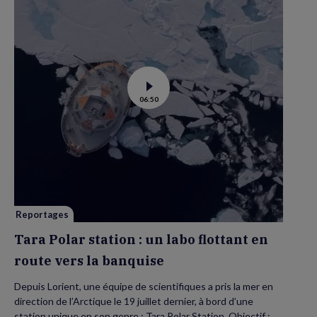
Voir
06:50
la
vidéo
de
Tara
Polar
station
:
un
labo
flottant
en
route
vers
Reportages
la
banquise
Tara Polar station : un labo flottant en
route vers la banquise
Depuis Lorient, une équipe de scientifiques a pris la mer en
direction de l’Arctique le 19 juillet dernier, à bord d’une
station unique en son genre : Tara Polar Station. Objectif :