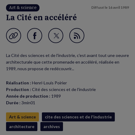
Art & science
Diffusé le
16 avril 1989
La Cité en accéléré
Garder en favori
Partager
Partager
Flux
sur
sur
RSS
La Cité des sciences et de l'industrie, c'est avant tout une oeuvre
Facebook
Twitter
architecturale que cette promenade en accéléré, réalisée en
(nouvelle
(nouvelle
1989, nous propose de redécouvrir...
fenêtre)
fenêtre)
Réalisation :
Henri-Louis Poirier
Production :
Cité des sciences et de l'industrie
Année de production :
1989
Durée :
3min01
Art & science
cite des sciences et de l'industrie
architecture
archives