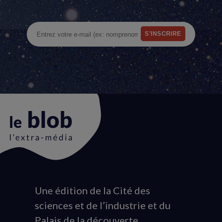
Une édition de la Cité des
Animation
sciences et de l’industrie et du
du
Palais de la découverte
logo