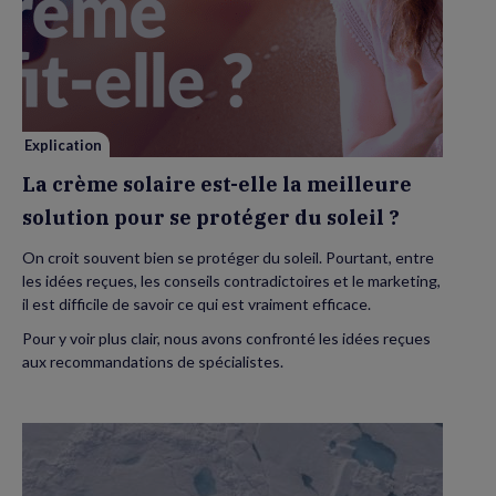
La
crème
solaire
est-
elle
la
meilleure
solution
pour
se
Explication
protéger
du
La crème solaire est-elle la meilleure
soleil
?
solution pour se protéger du soleil ?
On croit souvent bien se protéger du soleil. Pourtant, entre
les idées reçues, les conseils contradictoires et le marketing,
il est difficile de savoir ce qui est vraiment efficace.
Pour y voir plus clair, nous avons confronté les idées reçues
aux recommandations de spécialistes.