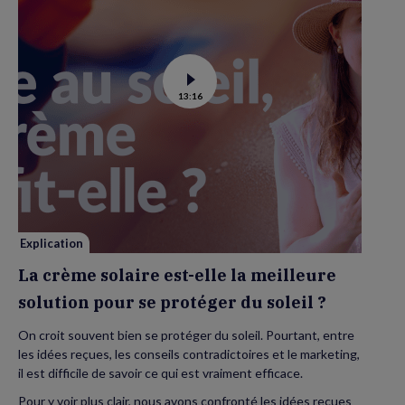
Voir
13:16
la
vidéo
de
La
crème
solaire
est-
elle
la
meilleure
solution
pour
se
Explication
protéger
du
La crème solaire est-elle la meilleure
soleil
?
solution pour se protéger du soleil ?
On croit souvent bien se protéger du soleil. Pourtant, entre
les idées reçues, les conseils contradictoires et le marketing,
il est difficile de savoir ce qui est vraiment efficace.
Pour y voir plus clair, nous avons confronté les idées reçues