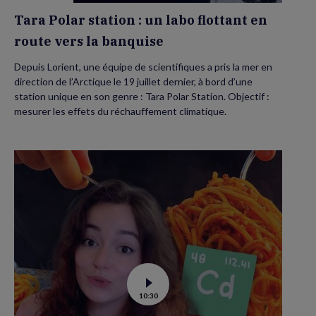
la
banquise
Tara Polar station : un labo flottant en
route vers la banquise
Depuis Lorient, une équipe de scientifiques a pris la mer en
direction de l’Arctique le 19 juillet dernier, à bord d’une
station unique en son genre : Tara Polar Station. Objectif :
mesurer les effets du réchauffement climatique.
Voir
10:30
la
vidéo
de