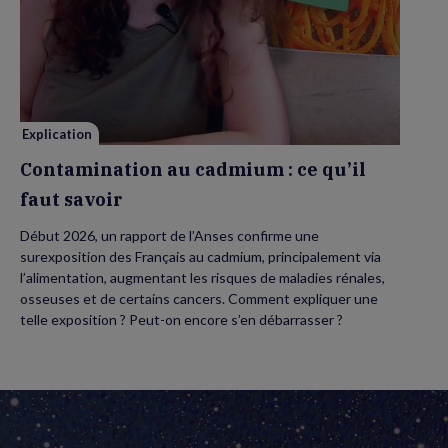
Contamination
au
cadmium :
ce
qu’il
faut
savoir
Explication
Contamination au cadmium : ce qu’il
faut savoir
Début 2026, un rapport de l’Anses confirme une
surexposition des Français au cadmium, principalement via
l’alimentation, augmentant les risques de maladies rénales,
osseuses et de certains cancers. Comment expliquer une
telle exposition ? Peut-on encore s’en débarrasser ?