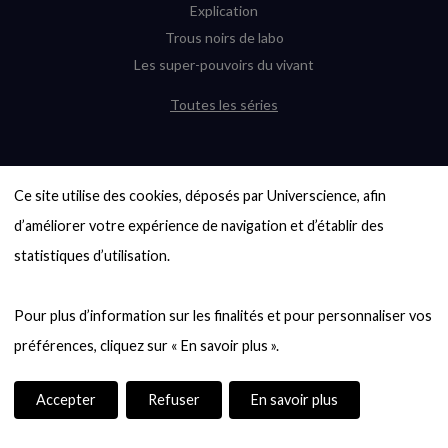
Explication
Trous noirs de labo
Les super-pouvoirs du vivant
Toutes les séries
DERNIÈRES ENQUÊTES
Ce site utilise des cookies, déposés par Universcience, afin 
6000 exoplanètes, et pas de « Terre »
en vue ?
d’améliorer votre expérience de navigation et d’établir des 
Quel avenir pour les cryptos ?
statistiques d’utilisation.

Un loup préhistorique ressuscité ? La
désextinction en question
Pour plus d’information sur les finalités et pour personnaliser vos 
Entre mathématiques et politique : la
quête d’un vote équitable
Évaluer l’intelligence humaine : un vrai
casse-tête
Accepter
Refuser
En savoir plus
Toutes les enquêtes