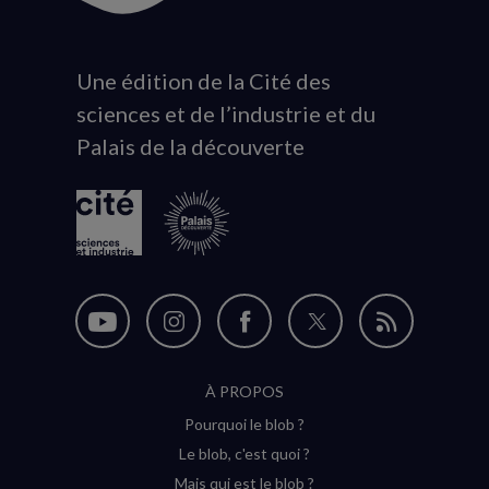
Une édition de la Cité des
Animation
sciences et de l’industrie et du
du
Palais de la découverte
logo
Nous
Nous
Nous
Nous
Flux
suivre
suivre
suivre
suivre
RSS
À PROPOS
sur
sur
sur
sur
Pourquoi le blob ?
YouTube
Instagram
Facebook
Twitter
Le blob, c'est quoi ?
(nouvelle
(nouvelle
(nouvelle
(nouvelle
Mais qui est le blob ?