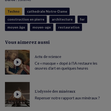
Techno
cathedrale Notre-Dame
construction en pierre
architecture
fer
moyen âge
moyen-age
restauration
Vous aimerez aussi
Actu de science
Ce « masque » dopé à l’IA restaure les
œuvres d’art en quelques heures
L’odyssée des minéraux
Repenser notre rapport aux minéraux ?