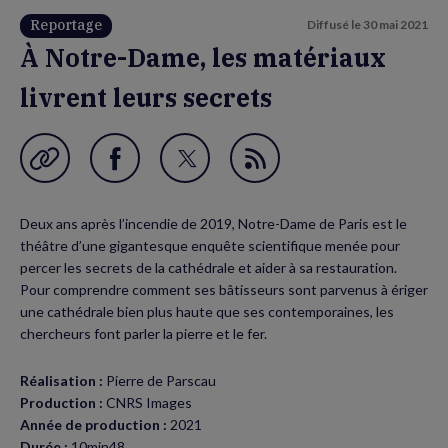
Reportage
Diffusé le
30 mai 2021
À Notre-Dame, les matériaux
livrent leurs secrets
Garder en favori
Partager
Partager
Flux
sur
sur
RSS
Deux ans après l’incendie de 2019, Notre-Dame de Paris est le
Facebook
Twitter
théâtre d’une gigantesque enquête scientifique menée pour
(nouvelle
(nouvelle
percer les secrets de la cathédrale et aider à sa restauration.
Pour comprendre comment ses bâtisseurs sont parvenus à ériger
fenêtre)
fenêtre)
une cathédrale bien plus haute que ses contemporaines, les
chercheurs font parler la pierre et le fer.
Réalisation :
Pierre de Parscau
Production :
CNRS Images
Année de production :
2021
Durée :
10min48