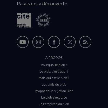
Palais de la découverte
logo
Nous
Nous
Nous
Nous
Flux
suivre
suivre
suivre
suivre
RSS
À PROPOS
sur
sur
sur
sur
Pourquoi le blob ?
YouTube
Instagram
Facebook
Twitter
Le blob, c'est quoi ?
(nouvelle
(nouvelle
(nouvelle
(nouvelle
Mais qui est le blob ?
fenêtre)
fenêtre)
fenêtre)
fenêtre)
Les amis du blob
Proposer un sujet au Blob
Le blob s'exporte
Les archives du blob