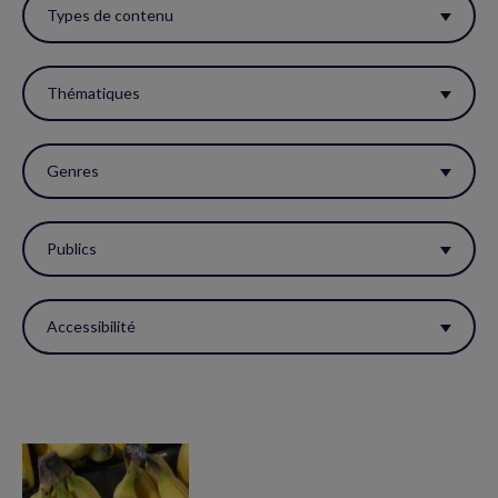
ces
Types de contenu
filtres
pour
Thématiques
réactualiser
la
Genres
page.
Publics
Accessibilité