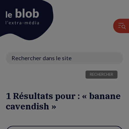
Animation
du
logo
Recherche
1 Résultats pour : « banane
cavendish »
Utiliser