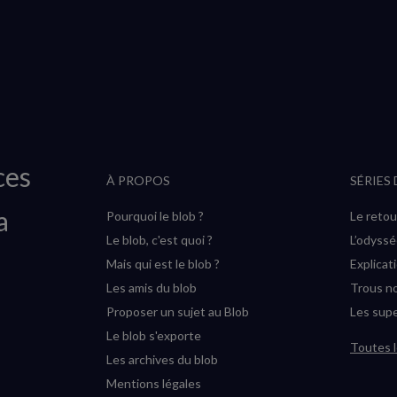
ces
À PROPOS
SÉRIES
a
Pourquoi le blob ?
Le retou
Le blob, c'est quoi ?
L’odyss
Mais qui est le blob ?
Explicat
Les amis du blob
Trous no
Proposer un sujet au Blob
Les supe
Le blob s'exporte
Toutes l
Les archives du blob
Mentions légales