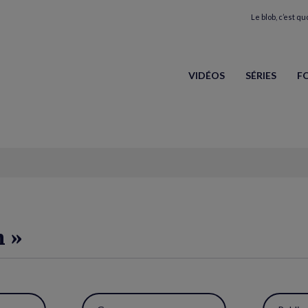
Le blob, c’est quo
VIDÉOS
SÉRIES
F
n »