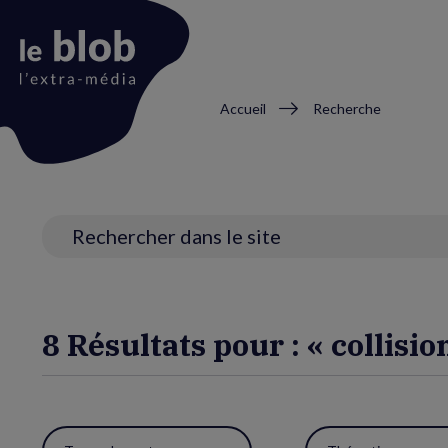
Fil
Accueil
Recherche
d'Ariane
Animation
du
logo
Recherche
8 Résultats pour : « collisio
Utiliser