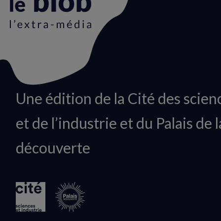
Animation
Une édition de la Cité des scien
du
et de l’industrie et du Palais de l
logo
découverte