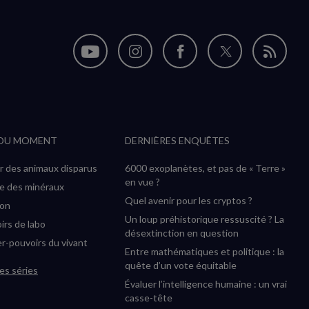
Nous
Nous
Nous
Nous
Flux
suivre
suivre
suivre
suivre
RSS
sur
sur
sur
sur
YouTube
Instagram
Facebook
Twitter
 DU MOMENT
DERNIÈRES ENQUÊTES
(nouvelle
(nouvelle
(nouvelle
(nouvelle
fenêtre)
fenêtre)
fenêtre)
fenêtre)
r des animaux disparus
6000 exoplanètes, et pas de « Terre »
en vue ?
ée des minéraux
Quel avenir pour les cryptos ?
ion
Un loup préhistorique ressuscité ? La
irs de labo
désextinction en question
r-pouvoirs du vivant
Entre mathématiques et politique : la
quête d’un vote équitable
es séries
Évaluer l’intelligence humaine : un vrai
casse-tête