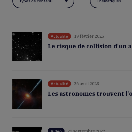
Types de contenu
Thématiques
ces
filtres
pour
réactualiser
19 février 2025
Actualité
la
Le risque de collision d'un 
page.
26 avril 2023
Actualité
Les astronomes trouvent l'o
25 septembre 2022
Vidéo