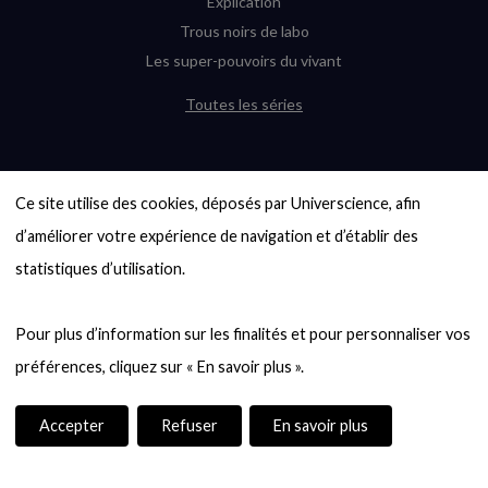
Explication
Trous noirs de labo
Les super-pouvoirs du vivant
Toutes les séries
DERNIÈRES ENQUÊTES
Ce site utilise des cookies, déposés par Universcience, afin 
6000 exoplanètes, et pas de « Terre »
en vue ?
d’améliorer votre expérience de navigation et d’établir des 
Quel avenir pour les cryptos ?
statistiques d’utilisation.

Un loup préhistorique ressuscité ? La
désextinction en question
Pour plus d’information sur les finalités et pour personnaliser vos 
Entre mathématiques et politique : la
quête d’un vote équitable
Évaluer l’intelligence humaine : un vrai
casse-tête
Accepter
Refuser
En savoir plus
Toutes les enquêtes