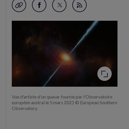
Garder en favori
Partager
Partager
Flux
sur
sur
RSS
Facebook
Twitter
(nouvelle
(nouvelle
fenêtre)
fenêtre)
Agrandir
l'image
Vue d'artiste d'un quasar fournie par l'Observatoire
européen austral le 5 mars 2021 © European Southern
Observatory