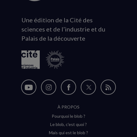
Une édition de la Cité des
Animation
sciences et de l’industrie et du
du
Palais de la découverte
logo
Nous
Nous
Nous
Nous
Flux
suivre
suivre
suivre
suivre
RSS
À PROPOS
sur
sur
sur
sur
Pourquoi le blob ?
YouTube
Instagram
Facebook
Twitter
Le blob, c'est quoi ?
(nouvelle
(nouvelle
(nouvelle
(nouvelle
Mais qui est le blob ?