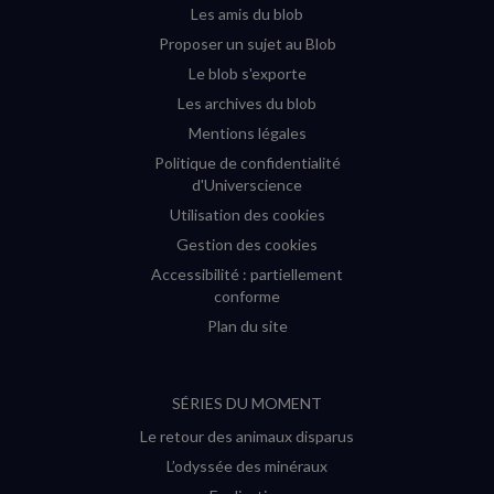
fenêtre)
fenêtre)
fenêtre)
fenêtre)
Les amis du blob
Proposer un sujet au Blob
Le blob s'exporte
Les archives du blob
Mentions légales
Politique de confidentialité
d'Universcience
Utilisation des cookies
Gestion des cookies
Accessibilité : partiellement
conforme
Plan du site
SÉRIES DU MOMENT
Le retour des animaux disparus
L’odyssée des minéraux