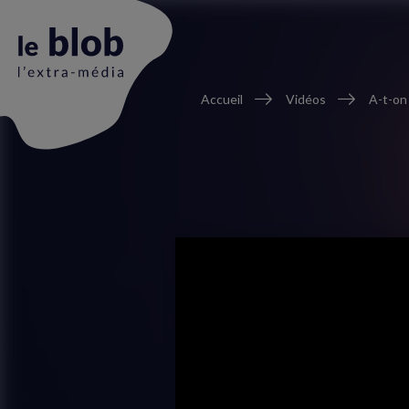
Fil
Accueil
Vidéos
A-t-on
d'Ariane
Animation
du
logo