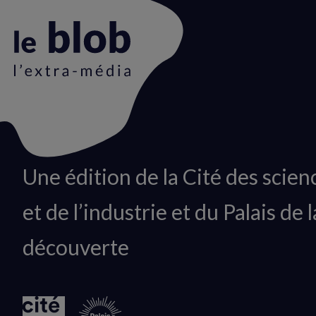
Animation
Une édition de la Cité des scien
du
et de l’industrie et du Palais de l
logo
découverte