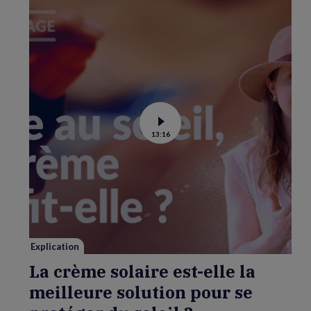
Voir
13:16
la
vidéo
de
La
crème
solaire
est-
elle
la
meilleure
solution
pour
se
Explication
protéger
du
La crème solaire est-elle la
soleil
?
meilleure solution pour se