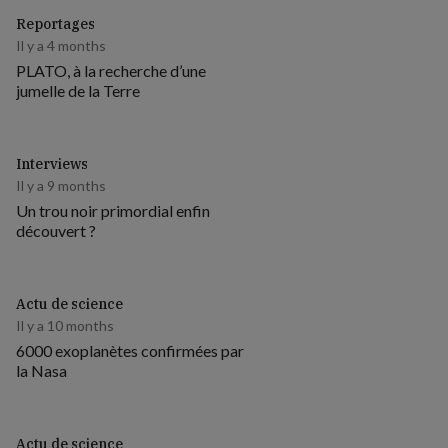
Reportages
Il y a 4 months
PLATO, à la recherche d’une
jumelle de la Terre
Interviews
Il y a 9 months
Un trou noir primordial enfin
découvert ?
Actu de science
Il y a 10 months
6000 exoplanètes confirmées par
la Nasa
Actu de science