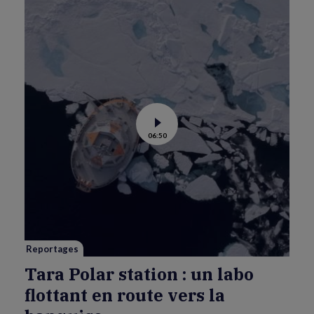
Voir
06:50
la
vidéo
de
Tara
Polar
station
:
un
labo
flottant
en
route
vers
Reportages
la
banquise
Tara Polar station : un labo
flottant en route vers la