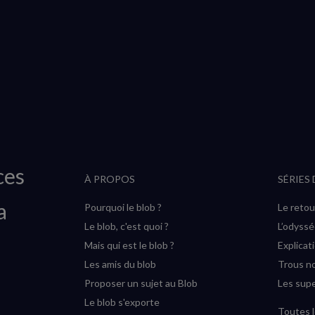
ces
À PROPOS
SÉRIES
a
Pourquoi le blob ?
Le retou
Le blob, c'est quoi ?
L’odyss
Mais qui est le blob ?
Explicat
Les amis du blob
Trous no
Proposer un sujet au Blob
Les supe
Le blob s'exporte
Toutes l