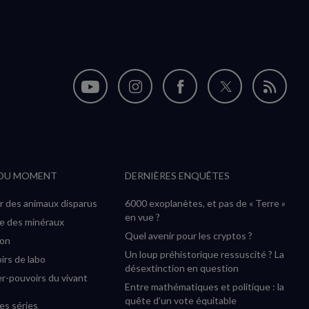
Nous
Nous
Nous
Nous
Flux
suivre
suivre
suivre
suivre
RSS
sur
sur
sur
sur
YouTube
Instagram
Facebook
Twitter
 DU MOMENT
DERNIÈRES ENQUÊTES
(nouvelle
(nouvelle
(nouvelle
(nouvelle
fenêtre)
fenêtre)
fenêtre)
fenêtre)
r des animaux disparus
6000 exoplanètes, et pas de « Terre »
en vue ?
ée des minéraux
Quel avenir pour les cryptos ?
ion
Un loup préhistorique ressuscité ? La
irs de labo
désextinction en question
r-pouvoirs du vivant
Entre mathématiques et politique : la
quête d’un vote équitable
es séries