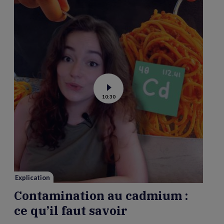
Voir
10:30
la
vidéo
de
Contamination
au
cadmium :
ce
qu’il
faut
savoir
Explication
Contamination au cadmium :
ce qu’il faut savoir