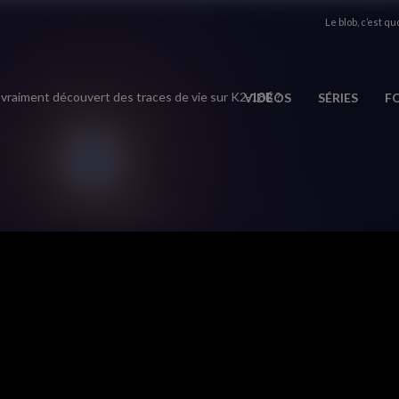
Le blob, c’est quo
 vraiment découvert des traces de vie sur K2-18B ?
VIDÉOS
SÉRIES
F