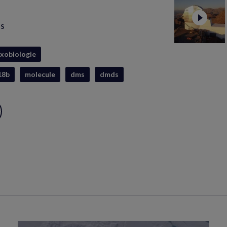
is
xobiologie
18b
molecule
dms
dmds
ux
S