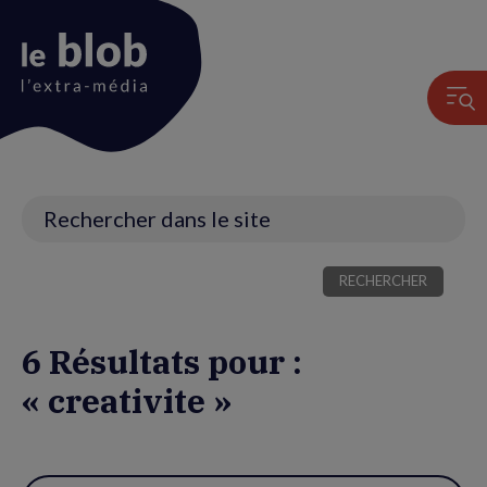
Animation
du
logo
Recherche
6 Résultats pour :
« creativite »
Utiliser