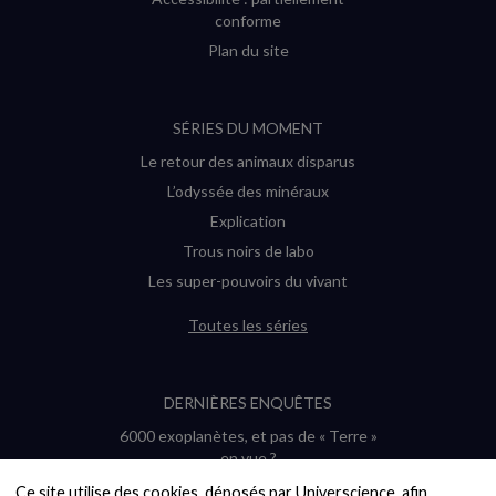
conforme
Plan du site
SÉRIES DU MOMENT
Le retour des animaux disparus
L’odyssée des minéraux
Explication
Trous noirs de labo
Les super-pouvoirs du vivant
Toutes les séries
DERNIÈRES ENQUÊTES
6000 exoplanètes, et pas de « Terre »
en vue ?
Quel avenir pour les cryptos ?
Ce site utilise des cookies, déposés par Universcience, afin 