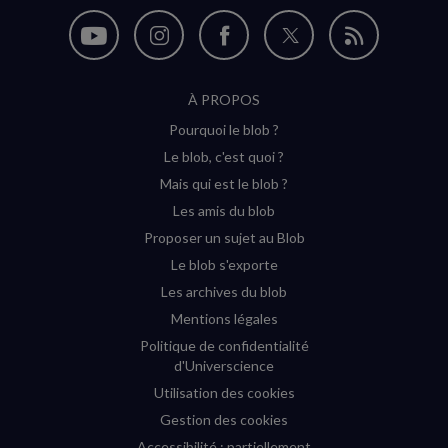
Nous
Nous
Nous
Nous
Flux
suivre
suivre
suivre
suivre
RSS
À PROPOS
sur
sur
sur
sur
Pourquoi le blob ?
YouTube
Instagram
Facebook
Twitter
Le blob, c'est quoi ?
(nouvelle
(nouvelle
(nouvelle
(nouvelle
Mais qui est le blob ?
fenêtre)
fenêtre)
fenêtre)
fenêtre)
Les amis du blob
Proposer un sujet au Blob
Le blob s'exporte
Les archives du blob
Mentions légales
Politique de confidentialité
d'Universcience
Utilisation des cookies
Gestion des cookies
Accessibilité : partiellement