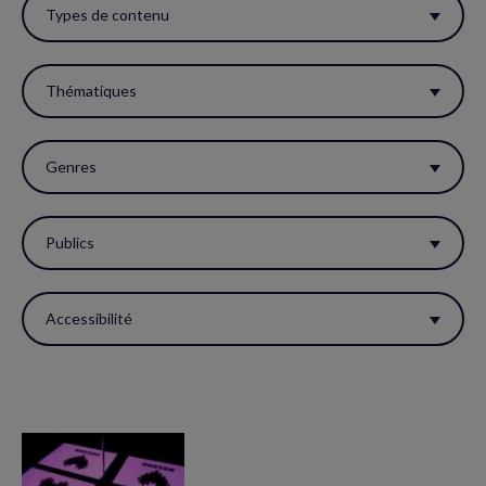
ces
Types de contenu
filtres
pour
Thématiques
réactualiser
la
Genres
page.
Publics
Accessibilité