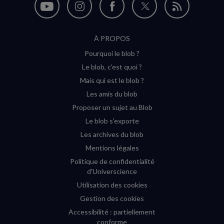
Nous
Nous
Nous
Nous
Flux
suivre
suivre
suivre
suivre
RSS
À PROPOS
sur
sur
sur
sur
Pourquoi le blob ?
YouTube
Instagram
Facebook
Twitter
Le blob, c'est quoi ?
(nouvelle
(nouvelle
(nouvelle
(nouvelle
Mais qui est le blob ?
fenêtre)
fenêtre)
fenêtre)
fenêtre)
Les amis du blob
Proposer un sujet au Blob
Le blob s'exporte
Les archives du blob
Mentions légales
Politique de confidentialité
d'Universcience
Utilisation des cookies
Gestion des cookies
Accessibilité : partiellement
conforme