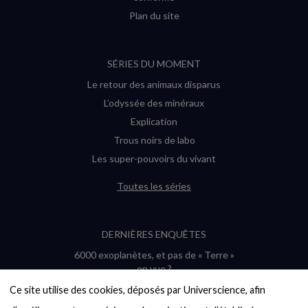
Plan du site
SÉRIES DU MOMENT
Le retour des animaux disparus
L’odyssée des minéraux
Explication
Trous noirs de labo
Les super-pouvoirs du vivant
Toutes les séries
DERNIÈRES ENQUÊTES
6000 exoplanètes, et pas de « Terre »
en vue ?
Quel avenir pour les cryptos ?
Ce site utilise des cookies, déposés par Universcience, afin 
Un loup préhistorique ressuscité ? La