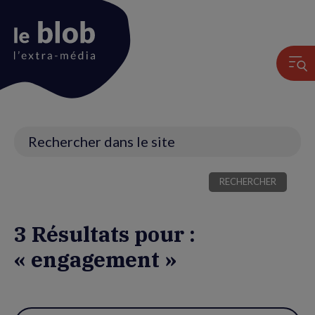
Animation
du
logo
Recherche
3 Résultats pour :
« engagement »
Utiliser