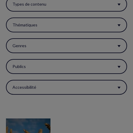
ces
Types de contenu
filtres
pour
Thématiques
réactualiser
la
Genres
page.
Publics
Accessibilité