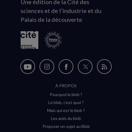
Une édition de la Cité des
Animation
sciences et de l’industrie et du
du
Palais de la découverte
logo
Nous
Nous
Nous
Nous
Flux
suivre
suivre
suivre
suivre
RSS
À PROPOS
sur
sur
sur
sur
Pourquoi le blob ?
YouTube
Instagram
Facebook
Twitter
Le blob, c'est quoi ?
(nouvelle
(nouvelle
(nouvelle
(nouvelle
Mais qui est le blob ?
fenêtre)
fenêtre)
fenêtre)
fenêtre)
Les amis du blob
Proposer un sujet au Blob