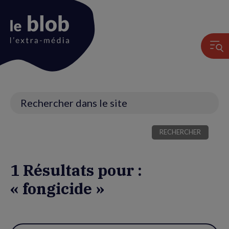
Animation
du
logo
Recherche
1 Résultats pour :
« fongicide »
Utiliser