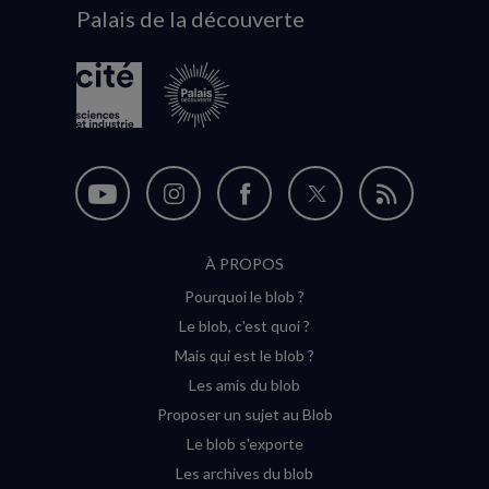
Palais de la découverte
logo
Nous
Nous
Nous
Nous
Flux
suivre
suivre
suivre
suivre
RSS
À PROPOS
sur
sur
sur
sur
Pourquoi le blob ?
YouTube
Instagram
Facebook
Twitter
Le blob, c'est quoi ?
(nouvelle
(nouvelle
(nouvelle
(nouvelle
Mais qui est le blob ?
fenêtre)
fenêtre)
fenêtre)
fenêtre)
Les amis du blob
Proposer un sujet au Blob
Le blob s'exporte
Les archives du blob