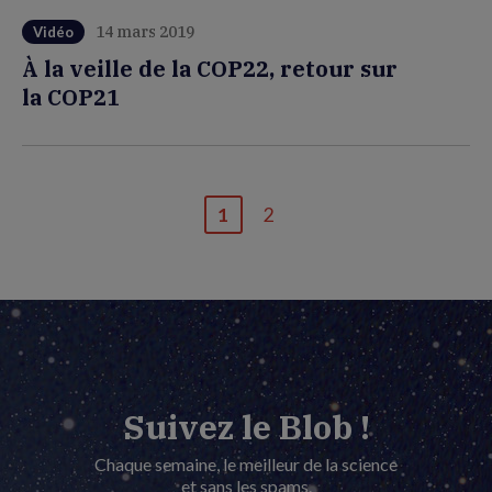
14 mars 2019
Vidéo
À la veille de la COP22, retour sur
la COP21
1
2
Page
Dernière
courante
page
Suivez le Blob !
Chaque semaine, le meilleur de la science
et sans les spams.