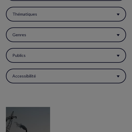
filtres
pour
Thématiques
réactualiser
la
Genres
page.
Publics
Accessibilité