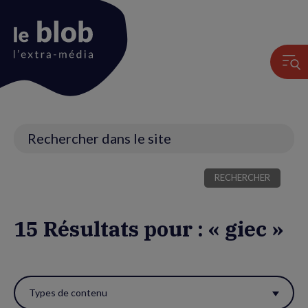
Animation
du
logo
Recherche
15 Résultats pour : « giec »
Utiliser
ces
Types de contenu