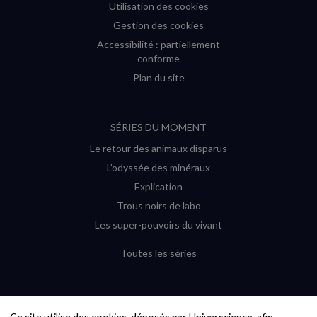
Utilisation des cookies
Gestion des cookies
Accessibilité : partiellement
conforme
Plan du site
SÉRIES DU MOMENT
Le retour des animaux disparus
L’odyssée des minéraux
Explication
Trous noirs de labo
Les super-pouvoirs du vivant
Toutes les séries
DERNIÈRES ENQUÊTES