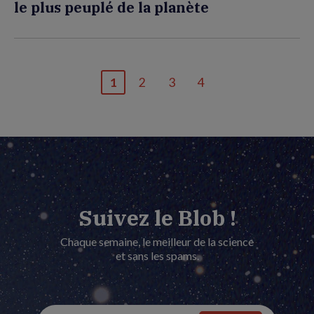
le plus peuplé de la planète
1
2
3
4
Page
Page
Page
Dernière
courante
page
Suivez le Blob !
Chaque semaine, le meilleur de la science
et sans les spams.