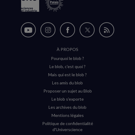
Nous
Nous
Nous
Nous
Flux
suivre
suivre
suivre
suivre
RSS
À PROPOS
sur
sur
sur
sur
Pourquoi le blob ?
YouTube
Instagram
Facebook
Twitter
Le blob, c'est quoi ?
(nouvelle
(nouvelle
(nouvelle
(nouvelle
Mais qui est le blob ?
fenêtre)
fenêtre)
fenêtre)
fenêtre)
Les amis du blob
Proposer un sujet au Blob
Le blob s'exporte
Les archives du blob
Mentions légales
Politique de confidentialité
d'Universcience