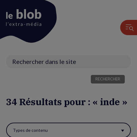
Animation
du
logo
Recherche
34 Résultats pour : « inde »
Utiliser
ces
Types de contenu