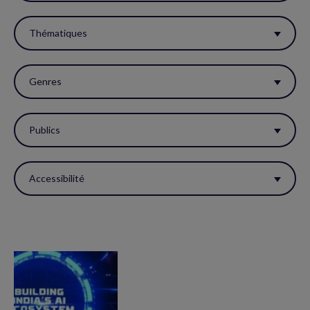
filtres
pour
Thématiques
réactualiser
la
Genres
page.
Publics
Accessibilité