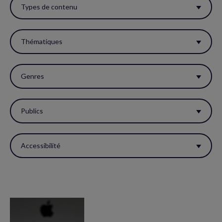
ces
Types de contenu
filtres
pour
Thématiques
réactualiser
la
Genres
page.
Publics
Accessibilité