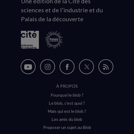
Une édition de la Cité des
Animation
sciences et de l’industrie et du
du
Palais de la découverte
logo
Nous
Nous
Nous
Nous
Flux
suivre
suivre
suivre
suivre
RSS
À PROPOS
sur
sur
sur
sur
Pourquoi le blob ?
YouTube
Instagram
Facebook
Twitter
Le blob, c'est quoi ?
(nouvelle
(nouvelle
(nouvelle
(nouvelle
Mais qui est le blob ?
fenêtre)
fenêtre)
fenêtre)
fenêtre)
Les amis du blob
Proposer un sujet au Blob