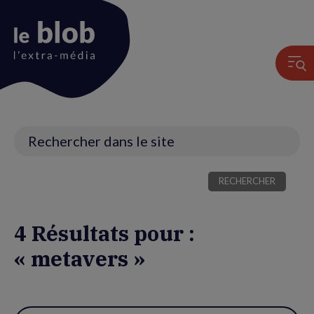
Animation
du
logo
Recherche
4 Résultats pour :
« metavers »
Utiliser