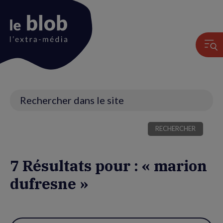
Animation
du
logo
Recherche
7 Résultats pour : « marion
dufresne »
Utiliser