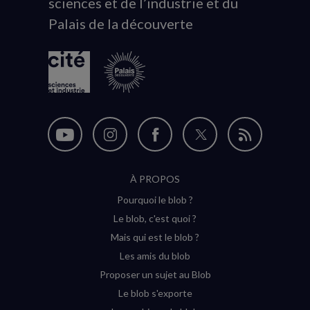
sciences et de l’industrie et du
du
Palais de la découverte
logo
Nous
Nous
Nous
Nous
Flux
suivre
suivre
suivre
suivre
RSS
À PROPOS
sur
sur
sur
sur
Pourquoi le blob ?
YouTube
Instagram
Facebook
Twitter
Le blob, c'est quoi ?
(nouvelle
(nouvelle
(nouvelle
(nouvelle
Mais qui est le blob ?
fenêtre)
fenêtre)
fenêtre)
fenêtre)
Les amis du blob
Proposer un sujet au Blob
Le blob s'exporte