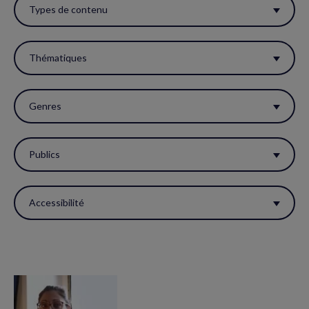
ces
Types de contenu
filtres
pour
Thématiques
réactualiser
la
Genres
page.
Publics
Accessibilité