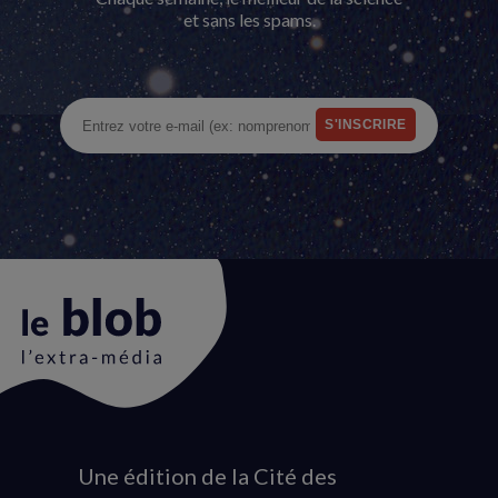
et sans les spams.
Une édition de la Cité des
Animation