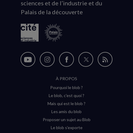
sciences et de l’industrie et du
du
Palais de la découverte
logo
Nous
Nous
Nous
Nous
Flux
suivre
suivre
suivre
suivre
RSS
À PROPOS
sur
sur
sur
sur
Pourquoi le blob ?
YouTube
Instagram
Facebook
Twitter
Le blob, c'est quoi ?
(nouvelle
(nouvelle
(nouvelle
(nouvelle
Mais qui est le blob ?
fenêtre)
fenêtre)
fenêtre)
fenêtre)
Les amis du blob
Proposer un sujet au Blob
Le blob s'exporte