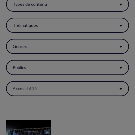
ces
Types de contenu
filtres
pour
Thématiques
réactualiser
la
Genres
page.
Publics
Accessibilité