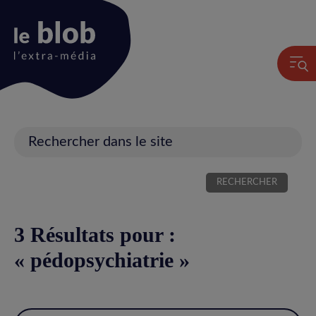
Animation
du
logo
Recherche
3 Résultats pour :
« pédopsychiatrie »
Utiliser