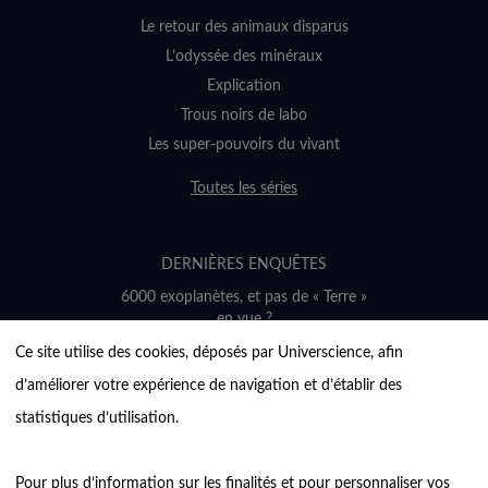
Le retour des animaux disparus
L’odyssée des minéraux
Explication
Trous noirs de labo
Les super-pouvoirs du vivant
Toutes les séries
DERNIÈRES ENQUÊTES
6000 exoplanètes, et pas de « Terre »
en vue ?
Quel avenir pour les cryptos ?
Ce site utilise des cookies, déposés par Universcience, afin 
Un loup préhistorique ressuscité ? La
d’améliorer votre expérience de navigation et d’établir des 
désextinction en question
statistiques d’utilisation.

Entre mathématiques et politique : la
quête d’un vote équitable
Évaluer l’intelligence humaine : un vrai
Pour plus d’information sur les finalités et pour personnaliser vos 