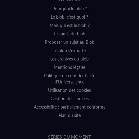
sur
sur
sur
sur
Pourquoi le blob ?
YouTube
Instagram
Facebook
Twitter
Le blob, c'est quoi ?
(nouvelle
(nouvelle
(nouvelle
(nouvelle
Mais qui est le blob ?
fenêtre)
fenêtre)
fenêtre)
fenêtre)
Les amis du blob
Proposer un sujet au Blob
Le blob s'exporte
Les archives du blob
Mentions légales
Politique de confidentialité
d'Universcience
Utilisation des cookies
Gestion des cookies
Accessibilité : partiellement conforme
Plan du site
SÉRIES DU MOMENT