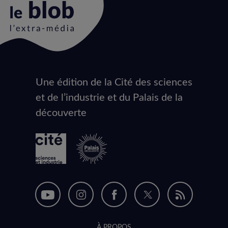
Une édition de la Cité des sciences
Animation
et de l’industrie et du Palais de la
du
découverte
logo
Nous
Nous
Nous
Nous
Flux
suivre
suivre
suivre
suivre
RSS
À PROPOS