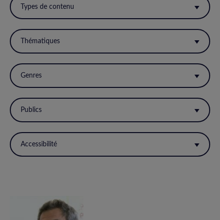
ces
Types de contenu
filtres
pour
Thématiques
réactualiser
la
Genres
page.
Publics
Accessibilité