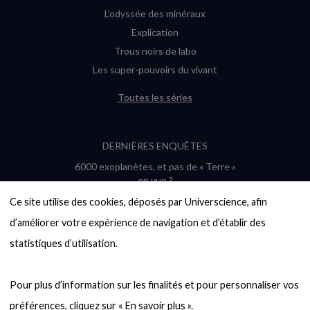
L’odyssée des minéraux
Explication
Trous noirs de labo
Les super-pouvoirs du vivant
Toutes les séries
DERNIÈRES ENQUÊTES
6000 exoplanètes, et pas de « Terre »
en vue ?
Quel avenir pour les cryptos ?
Ce site utilise des cookies, déposés par Universcience, afin 
Un loup préhistorique ressuscité ? La
d’améliorer votre expérience de navigation et d’établir des 
désextinction en question
statistiques d’utilisation.

Entre mathématiques et politique : la
quête d’un vote équitable
Évaluer l’intelligence humaine : un vrai
Pour plus d’information sur les finalités et pour personnaliser vos 
casse-tête