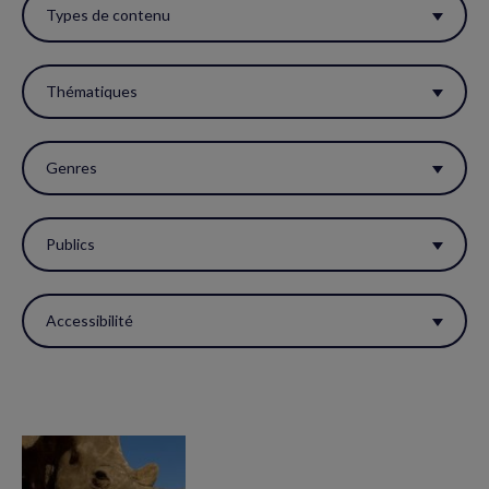
ces
Types de contenu
filtres
pour
Thématiques
réactualiser
la
Genres
page.
Publics
Accessibilité