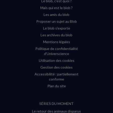
Le blob, c'est quoi ?
(nouvelle
(nouvelle
(nouvelle
(nouvelle
Mais qui est le blob ?
fenêtre)
fenêtre)
fenêtre)
fenêtre)
Les amis du blob
Proposer un sujet au Blob
Le blob s'exporte
Les archives du blob
Mentions légales
Politique de confidentialité
d'Universcience
Utilisation des cookies
Gestion des cookies
Accessibilité : partiellement
conforme
Plan du site
SÉRIES DU MOMENT
Le retour des animaux disparus