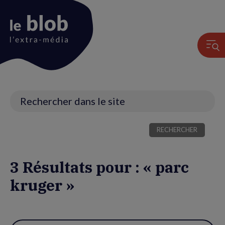
Animation
du
logo
Recherche
3 Résultats pour : « parc
kruger »
Utiliser