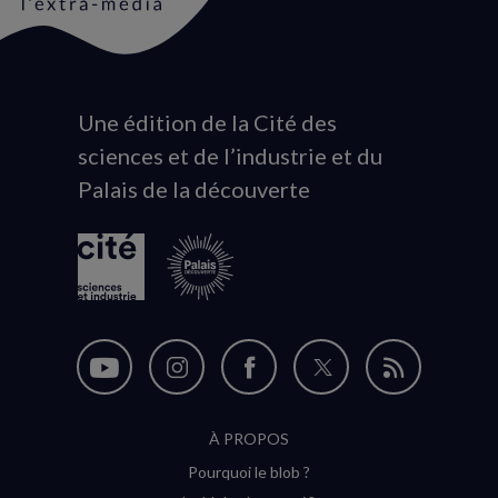
Une édition de la Cité des
Animation
sciences et de l’industrie et du
du
Palais de la découverte
logo
Nous
Nous
Nous
Nous
Flux
suivre
suivre
suivre
suivre
RSS
À PROPOS
sur
sur
sur
sur
Pourquoi le blob ?
YouTube
Instagram
Facebook
Twitter