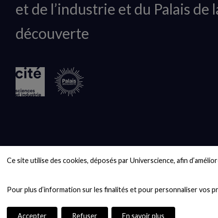
et de l’industrie et du Palais de l
logo
découverte
Ce site utilise des cookies, déposés par Universcience, afin d’améliore
Accepter
Refuser
En savoir plus