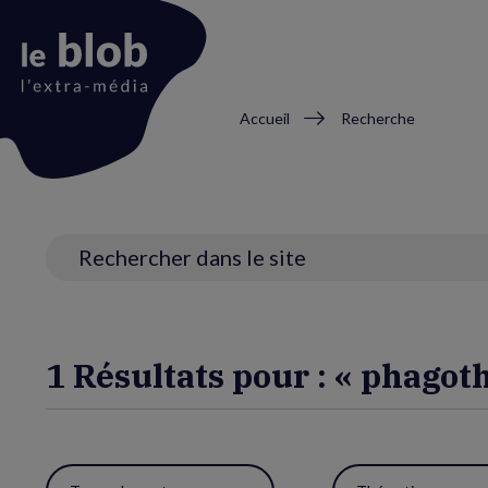
Fil
Accueil
Recherche
d'Ariane
Animation
du
logo
Recherche
1 Résultats pour : « phagot
Utiliser