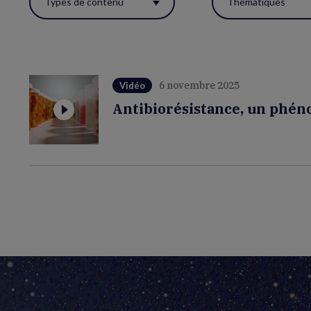
Types de contenu
Thématiques
ces
filtres
pour
réactualiser
6 novembre 2025
Vidéo
la
Antibiorésistance, un phén
page.