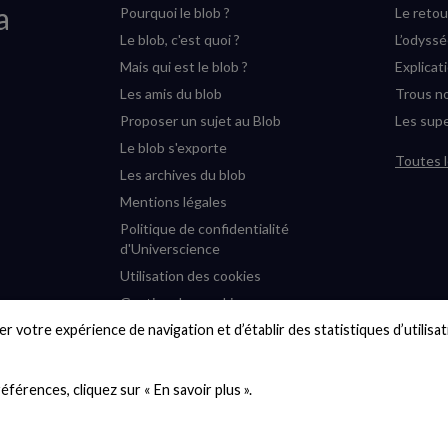
a
Pourquoi le blob ?
Le retou
Le blob, c'est quoi ?
L’odyss
Mais qui est le blob ?
Explicat
Les amis du blob
Trous no
Proposer un sujet au Blob
Les supe
Le blob s'exporte
Toutes l
Les archives du blob
Mentions légales
Politique de confidentialité
d'Universcience
Utilisation des cookies
Gestion des cookies
r votre expérience de navigation et d’établir des statistiques d’utilisati
Accessibilité : partiellement
conforme
Plan du site