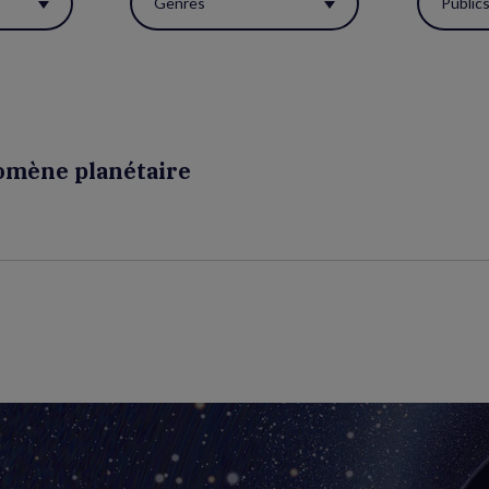
Genres
Public
omène planétaire