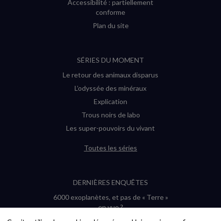
Accessibilité : partiellement
conforme
Plan du site
SÉRIES DU MOMENT
Le retour des animaux disparus
L’odyssée des minéraux
Explication
Trous noirs de labo
Les super-pouvoirs du vivant
Toutes les séries
DERNIÈRES ENQUÊTES
6000 exoplanètes, et pas de « Terre »
en vue ?
Quel avenir pour les cryptos ?