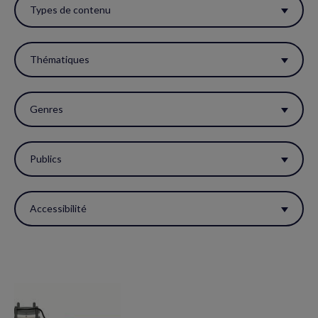
ces
Types de contenu
filtres
pour
Thématiques
réactualiser
la
Genres
page.
Publics
Accessibilité