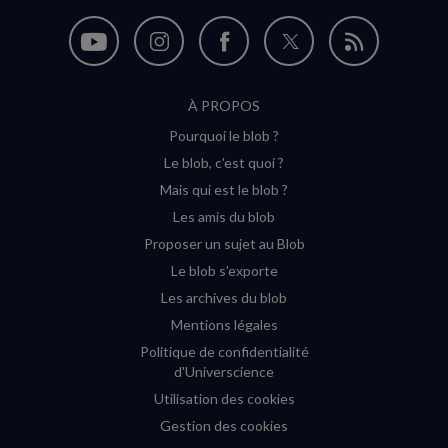
Nous
Nous
Nous
Nous
Flux
suivre
suivre
suivre
suivre
RSS
À PROPOS
sur
sur
sur
sur
Pourquoi le blob ?
YouTube
Instagram
Facebook
Twitter
Le blob, c'est quoi ?
(nouvelle
(nouvelle
(nouvelle
(nouvelle
Mais qui est le blob ?
fenêtre)
fenêtre)
fenêtre)
fenêtre)
Les amis du blob
Proposer un sujet au Blob
Le blob s'exporte
Les archives du blob
Mentions légales
Politique de confidentialité
d'Universcience
Utilisation des cookies
Gestion des cookies