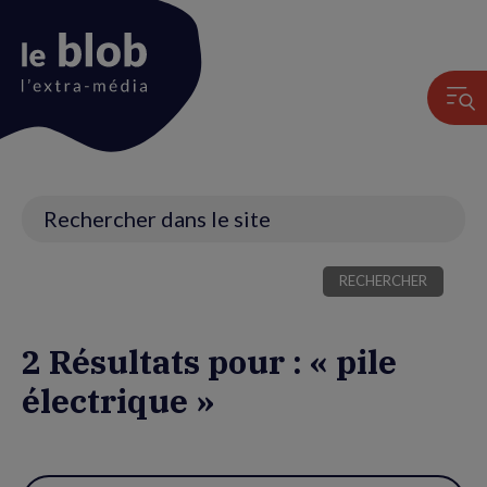
Animation
du
logo
Recherche
2 Résultats pour : « pile
électrique »
Utiliser