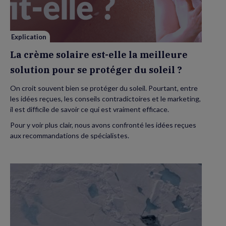
elle
la
meilleure
solution
pour
se
Explication
protéger
du
La crème solaire est-elle la meilleure
soleil
?
solution pour se protéger du soleil ?
On croit souvent bien se protéger du soleil. Pourtant, entre
les idées reçues, les conseils contradictoires et le marketing,
il est difficile de savoir ce qui est vraiment efficace.
Pour y voir plus clair, nous avons confronté les idées reçues
aux recommandations de spécialistes.