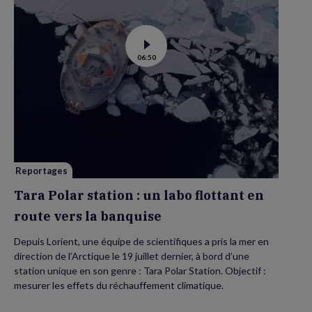
Voir
06:50
la
vidéo
de
Tara
Polar
station
:
un
labo
flottant
en
route
vers
Reportages
la
banquise
Tara Polar station : un labo flottant en
route vers la banquise
Depuis Lorient, une équipe de scientifiques a pris la mer en
direction de l’Arctique le 19 juillet dernier, à bord d’une
station unique en son genre : Tara Polar Station. Objectif :
mesurer les effets du réchauffement climatique.