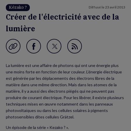
Kézako ?
Diffusé le
23 avril 2013
Créer de l'électricité avec de la
lumière
Garder en favori
Partager
Partager
Flux
sur
sur
RSS
La lumière est une affaire de photons qui ont une énergie plus
Facebook
Twitter
une moins forte en fonction de leur couleur. L’énergie électrique
(nouvelle
(nouvelle
est générée par les déplacements des électrons libres de la
matière dans une même direction. Mais dans les atomes de la
fenêtre)
fenêtre)
matière, il y a aussi des électrons piégés qui ne peuvent pas
produire de courant électrique. Pour les libérer, il existe plusieurs
techniques mises en œuvre notamment dans les panneaux
photovoltaïques ou dans les cellules solaires à pigments
photosensibles dites cellules Grätzel.
Un épisode de la série « Kezako ? ».