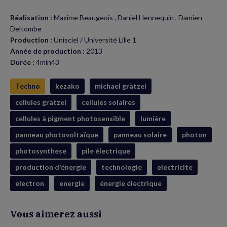
Réalisation :
Maxime Beaugeois , Daniel Hennequin , Damien
Deltombe
Production :
Unisciel / Université Lille 1
Année de production :
2013
Durée :
4min43
Techno
kezako
michael grätzel
cellules grätzel
cellules solaires
cellules à pigment photosensible
lumière
panneau photovoltaïque
panneau solaire
photon
photosynthese
pile électrique
production d'énergie
technologie
electricite
electron
energie
énergie électrique
Vous aimerez aussi