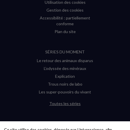
Utilisation des cookies
Gestion des cookies
Accessibilité : partiellement
conforme
Plan du site
SÉRIES DU MOMENT
Le retour des animaux disparus
L’odyssée des minéraux
Explication
Trous noirs de labo
Les super-pouvoirs du vivant
Toutes les séries
DERNIÈRES ENQUÊTES
Ce site utilise des cookies, déposés par Universcience, afin 