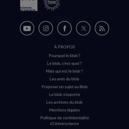
Nous
Nous
Nous
Nous
Flux
suivre
suivre
suivre
suivre
RSS
À PROPOS
sur
sur
sur
sur
Pourquoi le blob ?
YouTube
Instagram
Facebook
Twitter
Le blob, c'est quoi ?
(nouvelle
(nouvelle
(nouvelle
(nouvelle
Mais qui est le blob ?
fenêtre)
fenêtre)
fenêtre)
fenêtre)
Les amis du blob
Proposer un sujet au Blob
Le blob s'exporte
Les archives du blob
Mentions légales
Politique de confidentialité
d'Universcience