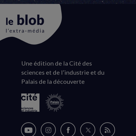
Une édition de la Cité des
Animation
sciences et de l’industrie et du
du
Palais de la découverte
logo
Nous
Nous
Nous
Nous
Flux