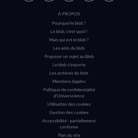
suivre
suivre
suivre
suivre
RSS
À PROPOS
sur
sur
sur
sur
Pourquoi le blob ?
YouTube
Instagram
Facebook
Twitter
Le blob, c'est quoi ?
(nouvelle
(nouvelle
(nouvelle
(nouvelle
Mais qui est le blob ?
fenêtre)
fenêtre)
fenêtre)
fenêtre)
Les amis du blob
Proposer un sujet au Blob
Le blob s'exporte
Les archives du blob
Mentions légales
Politique de confidentialité
d'Universcience
Utilisation des cookies
Gestion des cookies
Accessibilité : partiellement
conforme
Plan du site