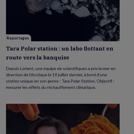
Tara
Polar
station
:
un
labo
flottant
en
route
vers
Reportages
la
banquise
Tara Polar station : un labo flottant en
route vers la banquise
Depuis Lorient, une équipe de scientifiques a pris la mer en
direction de l’Arctique le 19 juillet dernier, à bord d’une
station unique en son genre : Tara Polar Station. Objectif :
mesurer les effets du réchauffement climatique.