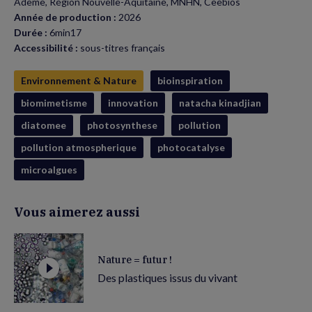
Ademe, Région Nouvelle-Aquitaine, MNHN, Ceebios
Année de production :
2026
Durée :
6min17
Accessibilité :
sous-titres français
Environnement & Nature
bioinspiration
biomimetisme
innovation
natacha kinadjian
diatomee
photosynthese
pollution
pollution atmospherique
photocatalyse
microalgues
Vous aimerez aussi
Nature = futur !
Des plastiques issus du vivant