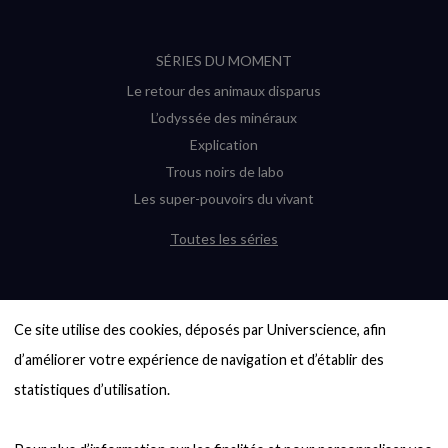
SÉRIES DU MOMENT
Le retour des animaux disparus
L’odyssée des minéraux
Explication
Trous noirs de labo
Les super-pouvoirs du vivant
Toutes les séries
DERNIÈRES ENQUÊTES
Ce site utilise des cookies, déposés par Universcience, afin 
6000 exoplanètes, et pas de « Terre »
en vue ?
d’améliorer votre expérience de navigation et d’établir des 
Quel avenir pour les cryptos ?
statistiques d’utilisation.

Un loup préhistorique ressuscité ? La
désextinction en question