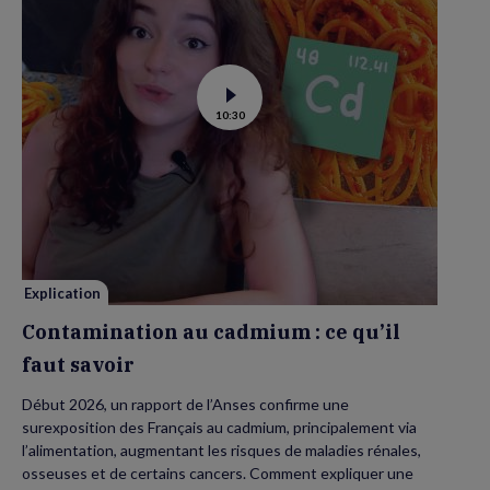
Voir
10:30
la
vidéo
de
Contamination
au
cadmium :
ce
qu’il
faut
savoir
Explication
Contamination au cadmium : ce qu’il
faut savoir
Début 2026, un rapport de l’Anses confirme une
surexposition des Français au cadmium, principalement via
l’alimentation, augmentant les risques de maladies rénales,
osseuses et de certains cancers. Comment expliquer une