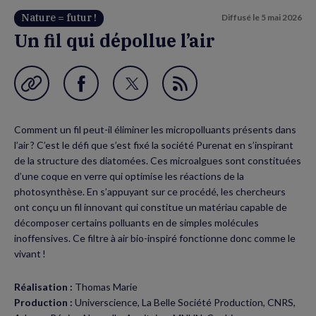
Nature = futur !
Diffusé le
5 mai 2026
Un fil qui dépollue l’air
Garder en favori
Partager
Partager
Flux
sur
sur
RSS
Comment un fil peut-il éliminer les micropolluants présents dans
Facebook
Twitter
l’air ? C’est le défi que s’est fixé la société Purenat en s’inspirant
(nouvelle
(nouvelle
de la structure des diatomées. Ces microalgues sont constituées
d’une coque en verre qui optimise les réactions de la
fenêtre)
fenêtre)
photosynthèse. En s’appuyant sur ce procédé, les chercheurs
ont conçu un fil innovant qui constitue un matériau capable de
décomposer certains polluants en de simples molécules
inoffensives. Ce filtre à air bio-inspiré fonctionne donc comme le
vivant !
Réalisation :
Thomas Marie
Production :
Universcience, La Belle Société Production, CNRS,