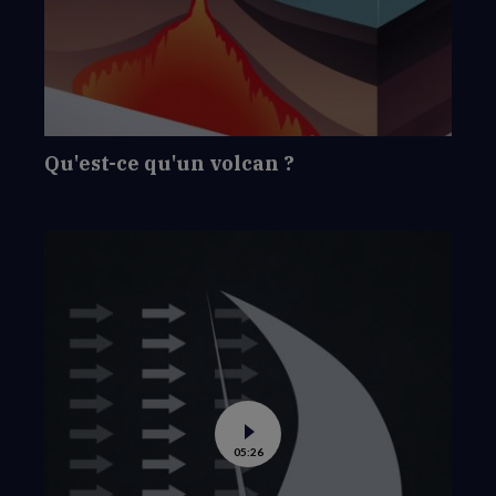
ce
qu'un
volcan
?
Qu'est-ce qu'un volcan ?
Voir
05:26
la
vidéo
de