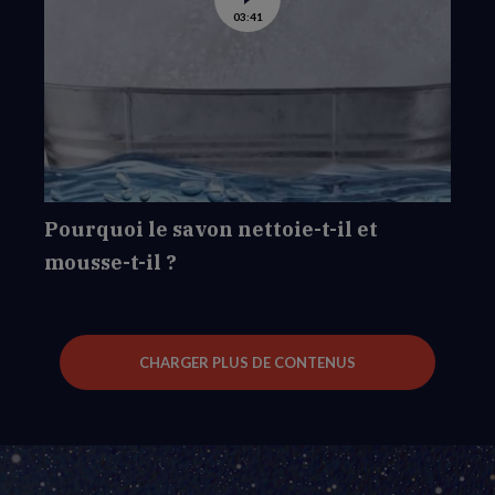
Voir
03:41
la
vidéo
de
Pourquoi
le
savon
nettoie-
t-
il
et
mousse-
t-
il
?
Pourquoi le savon nettoie-t-il et
mousse-t-il ?
CHARGER PLUS DE CONTENUS