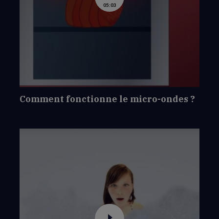
05:03
la
vidéo
de
Comment
fonctionne
le
micro-
ondes
?
Comment fonctionne le micro-ondes ?