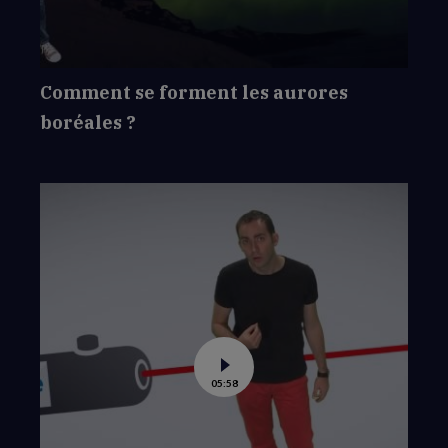
boréales
?
Comment se forment les aurores
boréales ?
Voir
05:58
la
vidéo
de
Comment
fonctionne