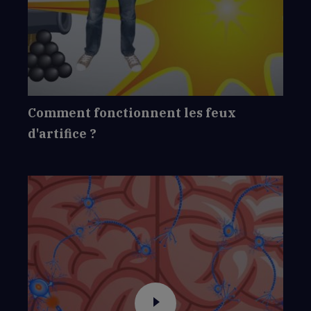
Comment
fonctionnent
les
feux
d'artifice
?
Comment fonctionnent les feux
d'artifice ?
Voir