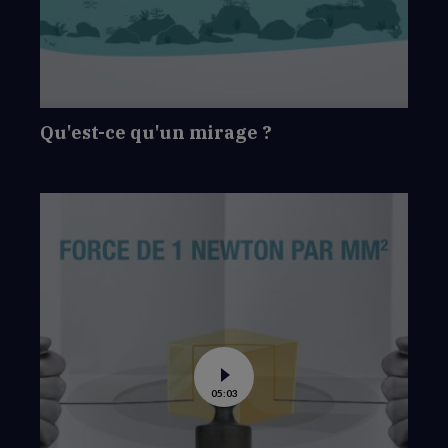
qu'un
mirage
?
Qu'est-ce qu'un mirage ?
Voir
05:03
la
vidéo
de
Comment
fait-