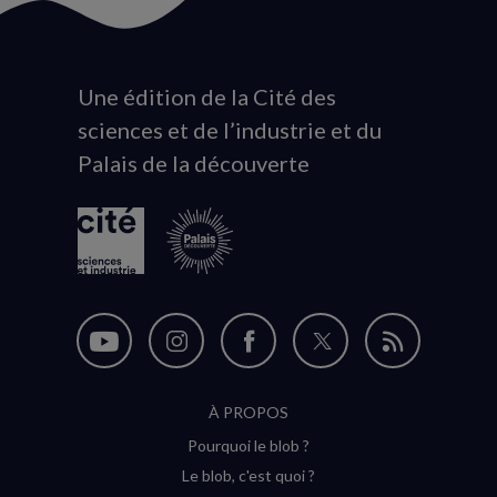
Une édition de la Cité des
Animation
sciences et de l’industrie et du
du
Palais de la découverte
logo
Nous
Nous
Nous
Nous
Flux
suivre
suivre
suivre
suivre
RSS
À PROPOS
sur
sur
sur
sur
Pourquoi le blob ?
YouTube
Instagram
Facebook
Twitter
Le blob, c'est quoi ?
(nouvelle
(nouvelle
(nouvelle
(nouvelle