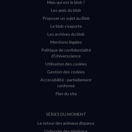
Mais qui est le blob ?
fenêtre)
fenêtre)
fenêtre)
fenêtre)
Les amis du blob
Proposer un sujet au Blob
Le blob s'exporte
Les archives du blob
Mentions légales
Politique de confidentialité
d'Universcience
Utilisation des cookies
Gestion des cookies
Accessibilité : partiellement
conforme
Plan du site
SÉRIES DU MOMENT
Le retour des animaux disparus
L’odyssée des minéraux