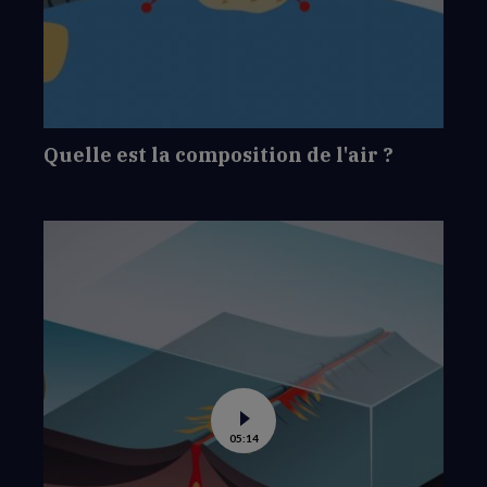
est
la
composition
de
l'air
?
Quelle est la composition de l'air ?
Voir
05:14
la
vidéo
de
Qu'est-