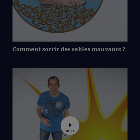
Comment
sortir
des
sables
mouvants
?
Comment sortir des sables mouvants ?
Voir
05:36
la
vidéo
de