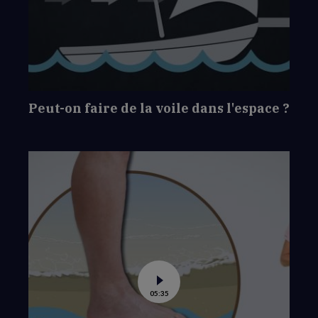
Peut-
on
faire
de
la
voile
dans
l'espace
?
Peut-on faire de la voile dans l'espace ?
Voir
05:35
la
vidéo
de