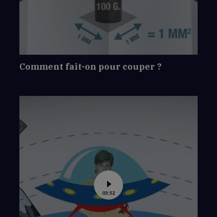
on
pour
couper
?
Comment fait-on pour couper ?
Voir
03:52
la
vidéo
de
Quelle