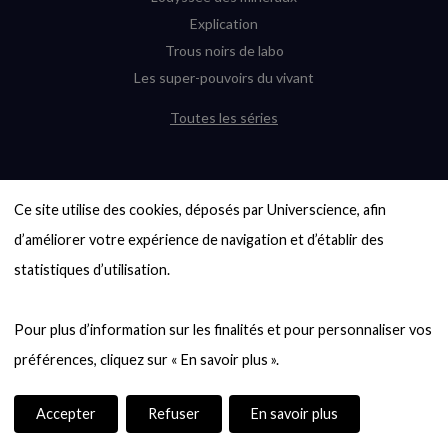
Explication
Trous noirs de labo
Les super-pouvoirs du vivant
Toutes les séries
DERNIÈRES ENQUÊTES
Ce site utilise des cookies, déposés par Universcience, afin 
6000 exoplanètes, et pas de « Terre »
en vue ?
d’améliorer votre expérience de navigation et d’établir des 
Quel avenir pour les cryptos ?
statistiques d’utilisation.

Un loup préhistorique ressuscité ? La
désextinction en question
Pour plus d’information sur les finalités et pour personnaliser vos 
Entre mathématiques et politique : la
quête d’un vote équitable
Évaluer l’intelligence humaine : un vrai
casse-tête
Accepter
Refuser
En savoir plus
Toutes les enquêtes