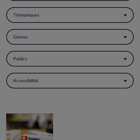
filtres
pour
Thématiques
réactualiser
la
Genres
page.
Publics
Accessibilité