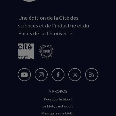
Une édition de la Cité des
Animation
sciences et de l’industrie et du
du
Palais de la découverte
logo
Nous
Nous
Nous
Nous
Flux
suivre
suivre
suivre
suivre
RSS
À PROPOS
sur
sur
sur
sur
Pourquoi le blob ?
YouTube
Instagram
Facebook
Twitter
Le blob, c'est quoi ?
(nouvelle
(nouvelle
(nouvelle
(nouvelle
Mais qui est le blob ?