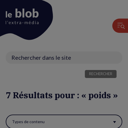
Animation
du
logo
Recherche
7 Résultats pour : « poids »
Utiliser
ces
Types de contenu