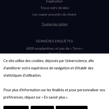
Explication
Trous noirs de labo
Les super-pouvoirs du vivant
Toutes les séries
DERNIÈRES ENQUÊTES
6000 exoplanètes, et pas de « Terre »
en vue ?
Quel avenir pour les cryptos ?
Ce site utilise des cookies, déposés par Universcience, afin 
Un loup préhistorique ressuscité ? La
d’améliorer votre expérience de navigation et d’établir des 
désextinction en question
statistiques d’utilisation.

Entre mathématiques et politique : la
quête d’un vote équitable
Évaluer l’intelligence humaine : un vrai
Pour plus d’information sur les finalités et pour personnaliser vos 
casse-tête
Toutes les enquêtes