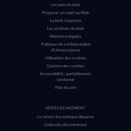
fenêtre)
fenêtre)
fenêtre)
fenêtre)
Les amis du blob
Proposer un sujet au Blob
Le blob s'exporte
Les archives du blob
Mentions légales
Politique de confidentialité
d'Universcience
Utilisation des cookies
Gestion des cookies
Accessibilité : partiellement
conforme
Plan du site
SÉRIES DU MOMENT
Le retour des animaux disparus
L’odyssée des minéraux