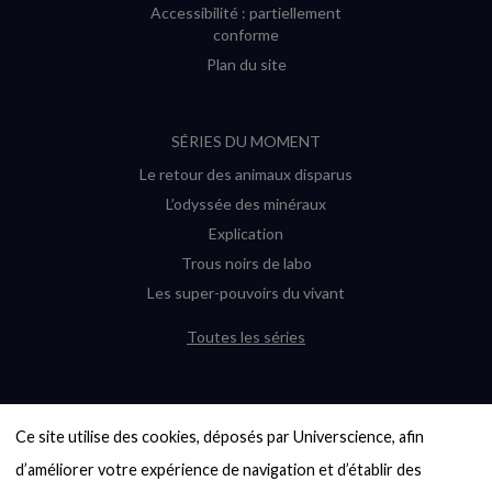
Accessibilité : partiellement
conforme
Plan du site
SÉRIES DU MOMENT
Le retour des animaux disparus
L’odyssée des minéraux
Explication
Trous noirs de labo
Les super-pouvoirs du vivant
Toutes les séries
DERNIÈRES ENQUÊTES
Ce site utilise des cookies, déposés par Universcience, afin 
6000 exoplanètes, et pas de « Terre »
en vue ?
d’améliorer votre expérience de navigation et d’établir des 