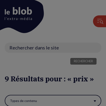
Animation
du
logo
Recherche
9 Résultats pour : « prix »
Utiliser
ces
Types de contenu