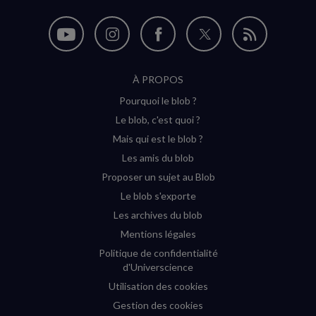
Nous
Nous
Nous
Nous
Flux
suivre
suivre
suivre
suivre
RSS
À PROPOS
sur
sur
sur
sur
Pourquoi le blob ?
YouTube
Instagram
Facebook
Twitter
Le blob, c'est quoi ?
(nouvelle
(nouvelle
(nouvelle
(nouvelle
Mais qui est le blob ?
fenêtre)
fenêtre)
fenêtre)
fenêtre)
Les amis du blob
Proposer un sujet au Blob
Le blob s'exporte
Les archives du blob
Mentions légales
Politique de confidentialité
d'Universcience
Utilisation des cookies
Gestion des cookies