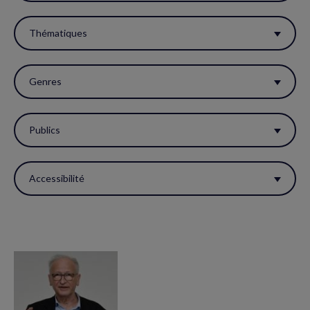
filtres
pour
Thématiques
réactualiser
la
Genres
page.
Publics
Accessibilité