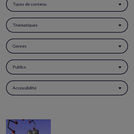
ces
Types de contenu
filtres
pour
Thématiques
réactualiser
la
Genres
page.
Publics
Accessibilité