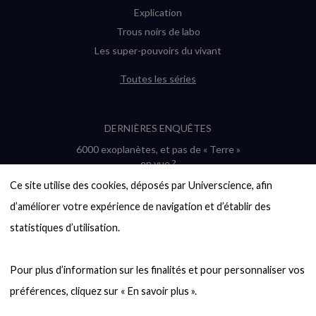
Explication
Trous noirs de labo
Les super-pouvoirs du vivant
Toutes les séries
DERNIÈRES ENQUÊTES
6000 exoplanètes, et pas de « Terre »
en vue ?
Quel avenir pour les cryptos ?
Ce site utilise des cookies, déposés par Universcience, afin 
Un loup préhistorique ressuscité ? La
d’améliorer votre expérience de navigation et d’établir des 
désextinction en question
statistiques d’utilisation.

Entre mathématiques et politique : la
quête d’un vote équitable
Évaluer l’intelligence humaine : un vrai
Pour plus d’information sur les finalités et pour personnaliser vos 
casse-tête
Toutes les enquêtes