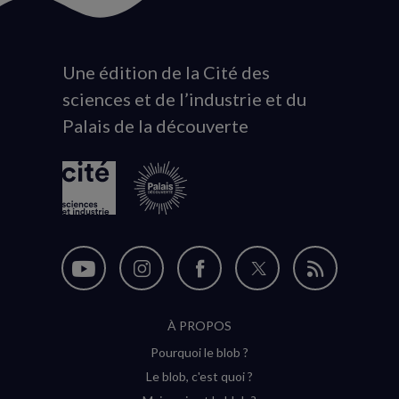
Une édition de la Cité des
Animation
sciences et de l’industrie et du
du
Palais de la découverte
logo
Nous
Nous
Nous
Nous
Flux
suivre
suivre
suivre
suivre
RSS
À PROPOS
sur
sur
sur
sur
Pourquoi le blob ?
YouTube
Instagram
Facebook
Twitter
Le blob, c'est quoi ?
(nouvelle
(nouvelle
(nouvelle
(nouvelle