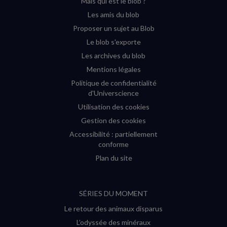
Mais qui est le blob ?
fenêtre)
fenêtre)
fenêtre)
fenêtre)
Les amis du blob
Proposer un sujet au Blob
Le blob s'exporte
Les archives du blob
Mentions légales
Politique de confidentialité
d'Universcience
Utilisation des cookies
Gestion des cookies
Accessibilité : partiellement
conforme
Plan du site
SÉRIES DU MOMENT
Le retour des animaux disparus
L’odyssée des minéraux