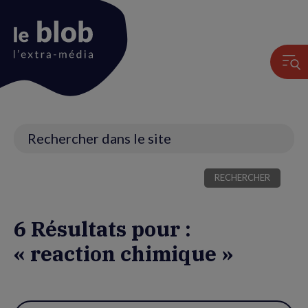
Animation
du
logo
Recherche
6 Résultats pour :
« reaction chimique »
Utiliser