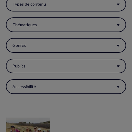
ces
Types de contenu
filtres
pour
Thématiques
réactualiser
la
Genres
page.
Publics
Accessibilité