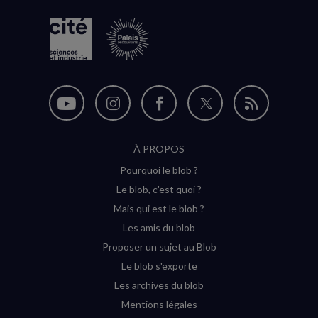
Nous
Nous
Nous
Nous
Flux
suivre
suivre
suivre
suivre
RSS
À PROPOS
sur
sur
sur
sur
Pourquoi le blob ?
YouTube
Instagram
Facebook
Twitter
Le blob, c'est quoi ?
(nouvelle
(nouvelle
(nouvelle
(nouvelle
Mais qui est le blob ?
fenêtre)
fenêtre)
fenêtre)
fenêtre)
Les amis du blob
Proposer un sujet au Blob
Le blob s'exporte
Les archives du blob
Mentions légales