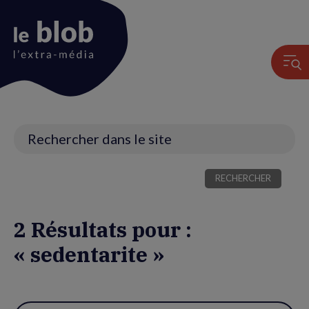
Animation
du
logo
Recherche
2 Résultats pour :
« sedentarite »
Utiliser