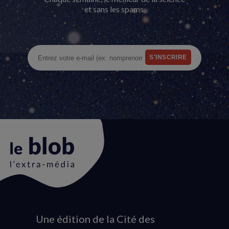
et sans les spams.
Une édition de la Cité des
Animation