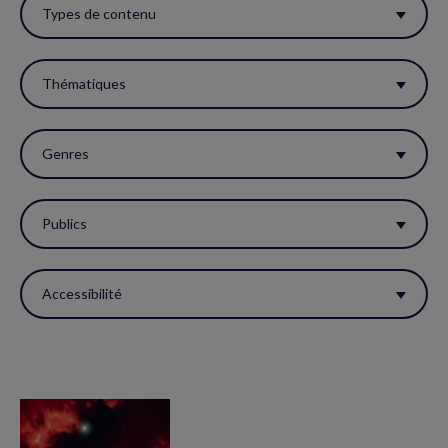
ces
Types de contenu
filtres
pour
Thématiques
réactualiser
la
Genres
page.
Publics
Accessibilité