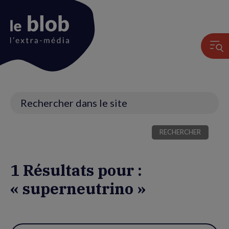
Animation
du
logo
Recherche
1 Résultats pour :
« superneutrino »
Utiliser