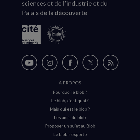
sciences et de l’industrie et du
du
Palais de la découverte
logo
Nous
Nous
Nous
Nous
Flux
suivre
suivre
suivre
suivre
RSS
À PROPOS
sur
sur
sur
sur
Pourquoi le blob ?
YouTube
Instagram
Facebook
Twitter
Le blob, c'est quoi ?
(nouvelle
(nouvelle
(nouvelle
(nouvelle
Mais qui est le blob ?
fenêtre)
fenêtre)
fenêtre)
fenêtre)
Les amis du blob
Proposer un sujet au Blob
Le blob s'exporte