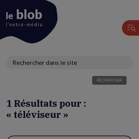
Animation
du
logo
Recherche
1 Résultats pour :
« téléviseur »
Utiliser