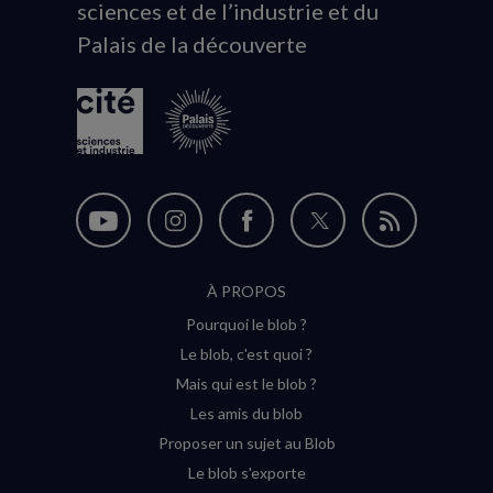
sciences et de l’industrie et du
du
Palais de la découverte
logo
Nous
Nous
Nous
Nous
Flux
suivre
suivre
suivre
suivre
RSS
À PROPOS
sur
sur
sur
sur
Pourquoi le blob ?
YouTube
Instagram
Facebook
Twitter
Le blob, c'est quoi ?
(nouvelle
(nouvelle
(nouvelle
(nouvelle
Mais qui est le blob ?
fenêtre)
fenêtre)
fenêtre)
fenêtre)
Les amis du blob
Proposer un sujet au Blob
Le blob s'exporte