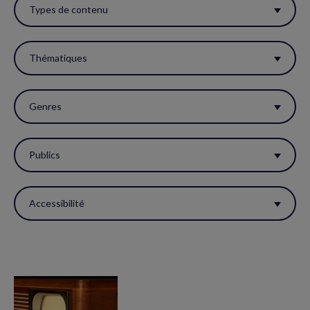
ces
Types de contenu
filtres
pour
Thématiques
réactualiser
la
Genres
page.
Publics
Accessibilité