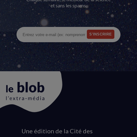
et sans les spams.
Une édition de la Cité des
Animation