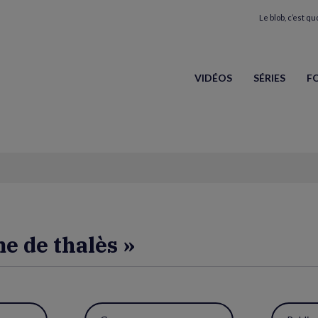
Le blob, c’est quo
VIDÉOS
SÉRIES
F
me de thalès »