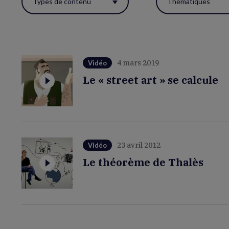
Types de contenu
Thématiques
ces
filtres
pour
réactualiser
4 mars 2019
Vidéo
la
Le « street art » se calcule
page.
23 avril 2012
Vidéo
Le théorème de Thalès