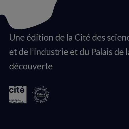
Animation
Une édition de la Cité des scien
du
et de l’industrie et du Palais de l
logo
découverte