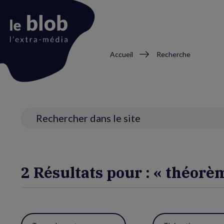
Fil
Accueil
Recherche
d'Ariane
Animation
du
logo
Recherche
2 Résultats pour : « théorè
Utiliser