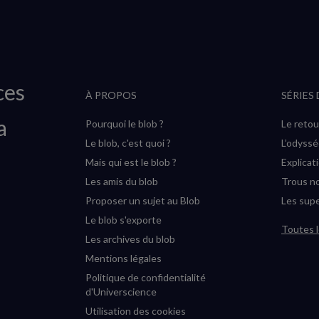
ces
À PROPOS
SÉRIES
a
Pourquoi le blob ?
Le retou
Le blob, c'est quoi ?
L’odyss
Mais qui est le blob ?
Explicat
Les amis du blob
Trous no
Proposer un sujet au Blob
Les supe
Le blob s'exporte
Toutes l
Les archives du blob
Mentions légales
Politique de confidentialité
d'Universcience
Utilisation des cookies