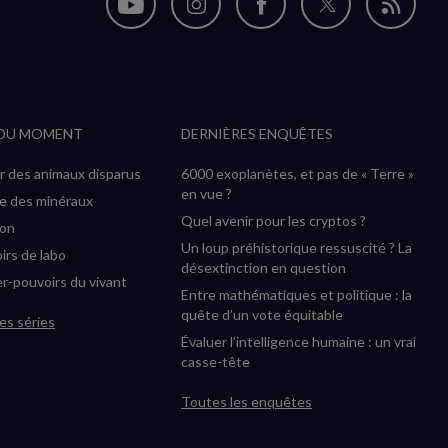
Nous
Nous
Nous
Nous
Flux
suivre
suivre
suivre
suivre
RSS
sur
sur
sur
sur
YouTube
Instagram
Facebook
Twitter
 DU MOMENT
DERNIÈRES ENQUÊTES
(nouvelle
(nouvelle
(nouvelle
(nouvelle
fenêtre)
fenêtre)
fenêtre)
fenêtre)
r des animaux disparus
6000 exoplanètes, et pas de « Terre »
en vue ?
ée des minéraux
Quel avenir pour les cryptos ?
ion
Un loup préhistorique ressuscité ? La
irs de labo
désextinction en question
r-pouvoirs du vivant
Entre mathématiques et politique : la
quête d’un vote équitable
es séries
Évaluer l’intelligence humaine : un vrai
casse-tête
Toutes les enquêtes