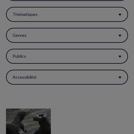
filtres
pour
Thématiques
réactualiser
la
Genres
page.
Publics
Accessibilité