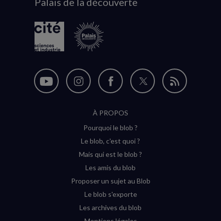
Palais de la découverte
logo
Nous
Nous
Nous
Nous
Flux
suivre
suivre
suivre
suivre
RSS
À PROPOS
sur
sur
sur
sur
Pourquoi le blob ?
YouTube
Instagram
Facebook
Twitter
Le blob, c'est quoi ?
(nouvelle
(nouvelle
(nouvelle
(nouvelle
Mais qui est le blob ?
fenêtre)
fenêtre)
fenêtre)
fenêtre)
Les amis du blob
Proposer un sujet au Blob
Le blob s'exporte
Les archives du blob
Mentions légales