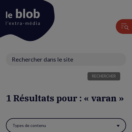
Animation
du
logo
Recherche
1 Résultats pour : « varan »
Utiliser
ces
Types de contenu