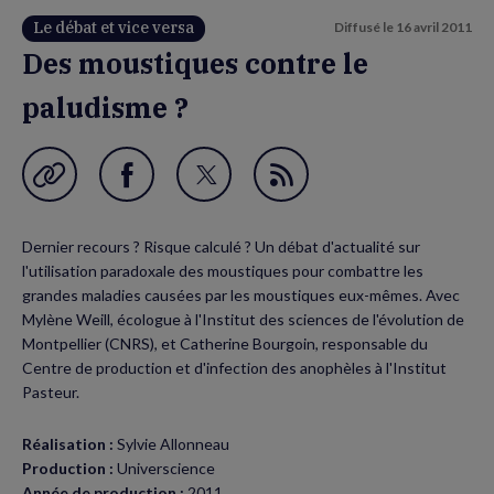
Le débat et vice versa
Diffusé le
16 avril 2011
Des moustiques contre le
paludisme ?
Garder en favori
Partager
Partager
Flux
sur
sur
RSS
Dernier recours ? Risque calculé ? Un débat d'actualité sur
Facebook
Twitter
l'utilisation paradoxale des moustiques pour combattre les
(nouvelle
(nouvelle
grandes maladies causées par les moustiques eux-mêmes. Avec
Mylène Weill, écologue à l'Institut des sciences de l'évolution de
fenêtre)
fenêtre)
Montpellier (CNRS), et Catherine Bourgoin, responsable du
Centre de production et d'infection des anophèles à l'Institut
Pasteur.
Réalisation :
Sylvie Allonneau
Production :
Universcience
Année de production :
2011