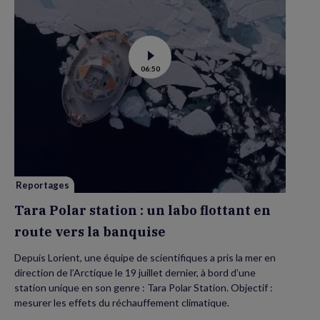
Voir
06:50
la
vidéo
de
Tara
Polar
station
:
un
labo
flottant
en
route
vers
Reportages
la
banquise
Tara Polar station : un labo flottant en
route vers la banquise
Depuis Lorient, une équipe de scientifiques a pris la mer en
direction de l’Arctique le 19 juillet dernier, à bord d’une
station unique en son genre : Tara Polar Station. Objectif :
mesurer les effets du réchauffement climatique.