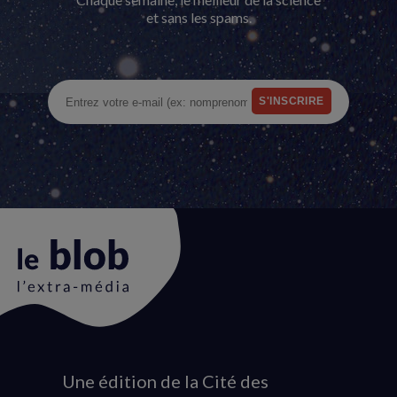
et sans les spams.
Une édition de la Cité des
Animation