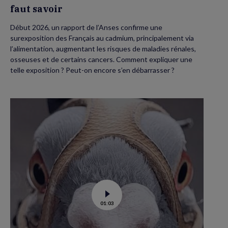
faut savoir
Début 2026, un rapport de l’Anses confirme une
surexposition des Français au cadmium, principalement via
l’alimentation, augmentant les risques de maladies rénales,
osseuses et de certains cancers. Comment expliquer une
telle exposition ? Peut-on encore s’en débarrasser ?
Voir
01:03
la
vidéo
de
Dans