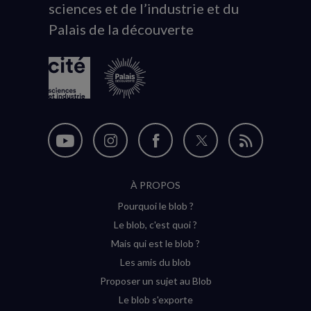
sciences et de l’industrie et du
du
Palais de la découverte
logo
Nous
Nous
Nous
Nous
Flux
suivre
suivre
suivre
suivre
RSS
À PROPOS
sur
sur
sur
sur
Pourquoi le blob ?
YouTube
Instagram
Facebook
Twitter
Le blob, c'est quoi ?
(nouvelle
(nouvelle
(nouvelle
(nouvelle
Mais qui est le blob ?
fenêtre)
fenêtre)
fenêtre)
fenêtre)
Les amis du blob
Proposer un sujet au Blob
Le blob s'exporte