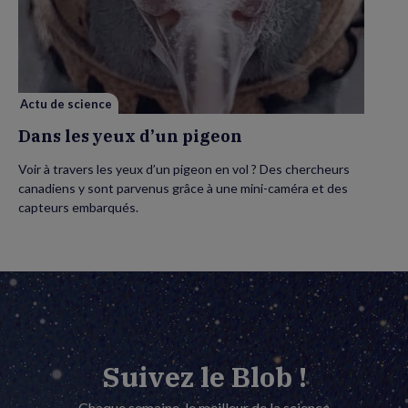
les
yeux
d’un
pigeon
Actu de science
Dans les yeux d’un pigeon
Voir à travers les yeux d’un pigeon en vol ? Des chercheurs
canadiens y sont parvenus grâce à une mini-caméra et des
capteurs embarqués.
Suivez le Blob !
Chaque semaine, le meilleur de la science