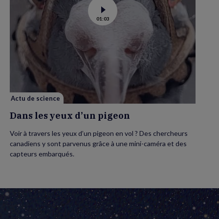
Voir
01:03
la
vidéo
de
Dans
les
yeux
d’un
pigeon
Actu de science
Dans les yeux d’un pigeon
Voir à travers les yeux d’un pigeon en vol ? Des chercheurs
canadiens y sont parvenus grâce à une mini-caméra et des
capteurs embarqués.