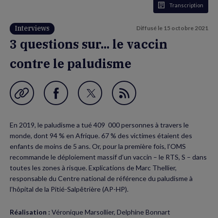
Transcription
Interviews
Diffusé le
15 octobre 2021
3 questions sur... le vaccin
contre le paludisme
Garder en favori
Partager
Partager
Flux
sur
sur
RSS
En 2019, le paludisme a tué 409 000 personnes à travers le
Facebook
Twitter
monde, dont 94 % en Afrique. 67 % des victimes étaient des
(nouvelle
(nouvelle
enfants de moins de 5 ans. Or, pour la première fois, l’OMS
recommande le déploiement massif d’un vaccin – le RTS, S – dans
fenêtre)
fenêtre)
toutes les zones à risque. Explications de Marc Thellier,
responsable du Centre national de référence du paludisme à
l’hôpital de la Pitié-Salpêtrière (AP-HP).
Réalisation :
Véronique Marsollier, Delphine Bonnart