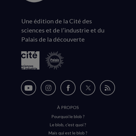
Une édition de la Cité des
Animation
sciences et de l’industrie et du
du
Palais de la découverte
logo
Nous
Nous
Nous
Nous
Flux
suivre
suivre
suivre
suivre
RSS
À PROPOS
sur
sur
sur
sur
Pourquoi le blob ?
YouTube
Instagram
Facebook
Twitter
Le blob, c'est quoi ?
(nouvelle
(nouvelle
(nouvelle
(nouvelle
Mais qui est le blob ?