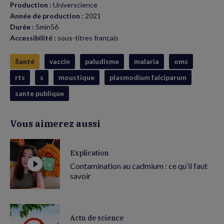
Production :
Universcience
Année de production :
2021
Durée :
5min56
Accessibilité :
sous-titres français
Santé
vaccin
paludisme
malaria
oms
rts
s
moustique
plasmodium falciparum
sante publique
Vous aimerez aussi
Explication
Contamination au cadmium : ce qu’il faut
savoir
Actu de science