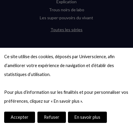
Explication
Trous noirs de labo
Les super-pouvoirs du vivant
Toutes les séries
DERNIÈRES ENQUÊTES
Ce site utilise des cookies, déposés par Universcience, afin 
6000 exoplanètes, et pas de « Terre »
en vue ?
d’améliorer votre expérience de navigation et d’établir des 
Quel avenir pour les cryptos ?
statistiques d’utilisation.

Un loup préhistorique ressuscité ? La
désextinction en question
Pour plus d’information sur les finalités et pour personnaliser vos 
Entre mathématiques et politique : la
quête d’un vote équitable
Évaluer l’intelligence humaine : un vrai
casse-tête
Accepter
Refuser
En savoir plus
Toutes les enquêtes