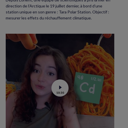
direction de l’Arctique le 19 juillet dernier, à bord d’une
station unique en son genre : Tara Polar Station. Objectif :
mesurer les effets du réchauffement climatique.
Voir
10:30
la
vidéo
de
Contamination
au
cadmium :
ce
qu’il
faut
savoir