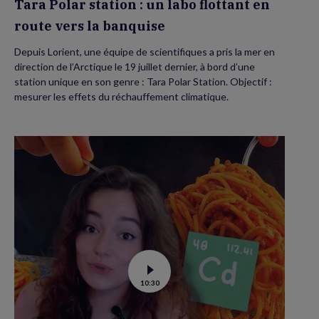
Tara Polar station : un labo flottant en
route vers la banquise
Depuis Lorient, une équipe de scientifiques a pris la mer en
direction de l’Arctique le 19 juillet dernier, à bord d’une
station unique en son genre : Tara Polar Station. Objectif :
mesurer les effets du réchauffement climatique.
Voir
10:30
la
vidéo
de
Contamination