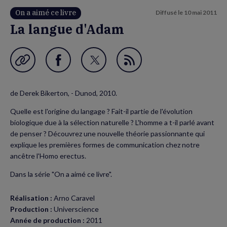
On a aimé ce livre
Diffusé le
10 mai 2011
La langue d'Adam
Garder en favori
Partager
Partager
Flux
sur
sur
RSS
de Derek Bikerton, - Dunod, 2010.
Facebook
Twitter
Quelle est l'origine du langage ? Fait-il partie de l'évolution
(nouvelle
(nouvelle
biologique due à la sélection naturelle ? L'homme a t-il parlé avant
fenêtre)
fenêtre)
de penser ? Découvrez une nouvelle théorie passionnante qui
explique les premières formes de communication chez notre
ancêtre l'Homo erectus.
Dans la série "On a aimé ce livre".
Réalisation :
Arno Caravel
Production :
Universcience
Année de production :
2011