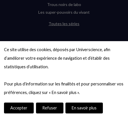
Trous noirs de labo
Les super-pouvoirs du vivant
Toutes les séries
DERNIÈRES ENQUÊTES
Ce site utilise des cookies, déposés par Universcience, afin 
6000 exoplanètes, et pas de « Terre »
en vue ?
d’améliorer votre expérience de navigation et d’établir des 
Quel avenir pour les cryptos ?
statistiques d’utilisation.

Un loup préhistorique ressuscité ? La
désextinction en question
Pour plus d’information sur les finalités et pour personnaliser vos 
Entre mathématiques et politique : la
quête d’un vote équitable
Évaluer l’intelligence humaine : un vrai
casse-tête
Accepter
Refuser
En savoir plus
Toutes les enquêtes