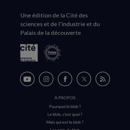
Une édition de la Cité des
Animation
sciences et de l’industrie et du
du
Palais de la découverte
logo
Nous
Nous
Nous
Nous
Flux
suivre
suivre
suivre
suivre
RSS
À PROPOS
sur
sur
sur
sur
Pourquoi le blob ?
YouTube
Instagram
Facebook
Twitter
Le blob, c'est quoi ?
(nouvelle
(nouvelle
(nouvelle
(nouvelle
Mais qui est le blob ?
fenêtre)
fenêtre)
fenêtre)
fenêtre)
Les amis du blob