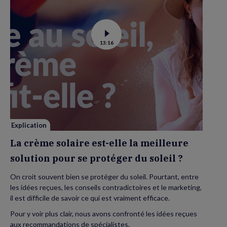
Voir
13:16
la
vidéo
de
La
crème
solaire
est-
elle
la
meilleure
solution
pour
se
Explication
protéger
du
La crème solaire est-elle la meilleure
soleil
?
solution pour se protéger du soleil ?
On croit souvent bien se protéger du soleil. Pourtant, entre
les idées reçues, les conseils contradictoires et le marketing,
il est difficile de savoir ce qui est vraiment efficace.
Pour y voir plus clair, nous avons confronté les idées reçues
aux recommandations de spécialistes.