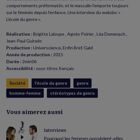
comportements préformatés. et le masculin l’emporte toujours
sur le féminim depuis l’enfance. Une interview du webdoc «
L’école du genre ».
Réalisation :
Brigitte Laloupe , Agnès Poirier , Léa Domenach ,
Jean-Paul Guirado
Production :
Universcience, Enfin Bref, Gald
Année de production :
2015
Durée :
2min06
Accessibilité :
sous-titres français
Société
l'école du genre
genre
homme-femme
stéréotypes de genre
Vous aimerez aussi
Interviews
Pourquoi les femmes possèdent-elles