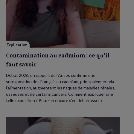
vidéo
de
Contamination
au
cadmium :
ce
qu’il
faut
savoir
Explication
Contamination au cadmium : ce qu’il
faut savoir
Début 2026, un rapport de l’Anses confirme une
surexposition des Français au cadmium, principalement via
l’alimentation, augmentant les risques de maladies rénales,
osseuses et de certains cancers. Comment expliquer une
telle exposition ? Peut-on encore s’en débarrasser ?