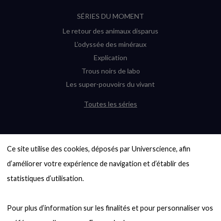
SÉRIES DU MOMENT
Le retour des animaux disparus
L’odyssée des minéraux
Explication
Trous noirs de labo
Les super-pouvoirs du vivant
Toutes les séries
DERNIÈRES ENQUÊTES
Ce site utilise des cookies, déposés par Universcience, afin 
6000 exoplanètes, et pas de « Terre »
en vue ?
d’améliorer votre expérience de navigation et d’établir des 
Quel avenir pour les cryptos ?
statistiques d’utilisation.

Un loup préhistorique ressuscité ? La
désextinction en question
Pour plus d’information sur les finalités et pour personnaliser vos 
Entre mathématiques et politique : la