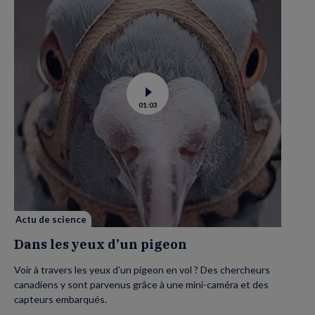
Voir
01:03
la
vidéo
de
Dans
les
yeux
d’un
pigeon
Actu de science
Dans les yeux d’un pigeon
Voir à travers les yeux d’un pigeon en vol ? Des chercheurs
canadiens y sont parvenus grâce à une mini-caméra et des
capteurs embarqués.