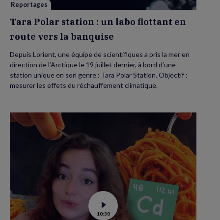
vers
Reportages
la
banquise
Tara Polar station : un labo flottant en
route vers la banquise
Depuis Lorient, une équipe de scientifiques a pris la mer en
direction de l’Arctique le 19 juillet dernier, à bord d’une
station unique en son genre : Tara Polar Station. Objectif :
mesurer les effets du réchauffement climatique.
Voir
10:30
la