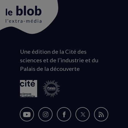
Une édition de la Cité des
Animation
sciences et de l’industrie et du
du
Palais de la découverte
logo
Nous
Nous
Nous
Nous
Flux
suivre
suivre
suivre
suivre
RSS