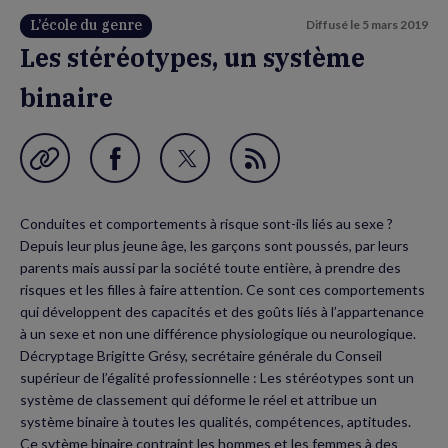
L’école du genre
Diffusé le
5 mars 2019
Les stéréotypes, un système
binaire
Garder en favori
Partager
Partager
Flux
sur
sur
RSS
Conduites et comportements à risque sont-ils liés au sexe ?
Facebook
Twitter
Depuis leur plus jeune âge, les garçons sont poussés, par leurs
(nouvelle
(nouvelle
parents mais aussi par la société toute entière, à prendre des
risques et les filles à faire attention. Ce sont ces comportements
fenêtre)
fenêtre)
qui développent des capacités et des goûts liés à l’appartenance
à un sexe et non une différence physiologique ou neurologique.
Décryptage Brigitte Grésy, secrétaire générale du Conseil
supérieur de l’égalité professionnelle : Les stéréotypes sont un
système de classement qui déforme le réel et attribue un
système binaire à toutes les qualités, compétences, aptitudes.
Ce sytème binaire contraint les hommes et les femmes à des