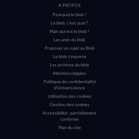
À PROPOS
sur
sur
sur
sur
Pourquoi le blob ?
YouTube
Instagram
Facebook
Twitter
Le blob, c'est quoi ?
(nouvelle
(nouvelle
(nouvelle
(nouvelle
Mais qui est le blob ?
fenêtre)
fenêtre)
fenêtre)
fenêtre)
Les amis du blob
Proposer un sujet au Blob
Le blob s'exporte
Les archives du blob
Mentions légales
Politique de confidentialité
d'Universcience
Utilisation des cookies
Gestion des cookies
Accessibilité : partiellement
conforme
Plan du site