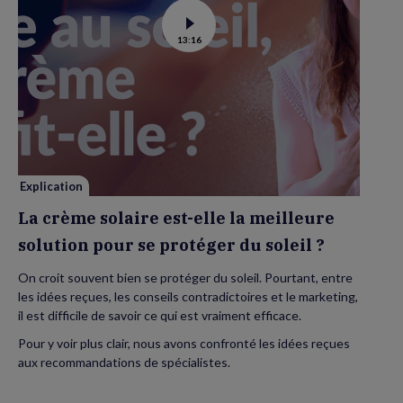
Voir
13:16
la
vidéo
de
La
crème
solaire
est-
elle
la
meilleure
solution
pour
se
Explication
protéger
du
La crème solaire est-elle la meilleure
soleil
?
solution pour se protéger du soleil ?
On croit souvent bien se protéger du soleil. Pourtant, entre
les idées reçues, les conseils contradictoires et le marketing,
il est difficile de savoir ce qui est vraiment efficace.
Pour y voir plus clair, nous avons confronté les idées reçues
aux recommandations de spécialistes.