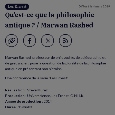
Les Ernest
Diffusé le
4 mars 2019
Qu’est-ce que la philosophie
antique ? / Marwan Rashed
Garder en favori
Partager
Partager
Flux
sur
sur
RSS
Marwan Rashed, professeur de philosophie, de paléographie et
Facebook
Twitter
de grec ancien, pose la question de la pluralité de la philosophie
(nouvelle
(nouvelle
antique en présentant son histoire.
fenêtre)
fenêtre)
Une conférence de la série "Les Ernest".
Réalisation :
Steve Murez
Production :
Universcience, Les Ernest, O.N.H.K.
Année de production :
2014
Durée :
15min03