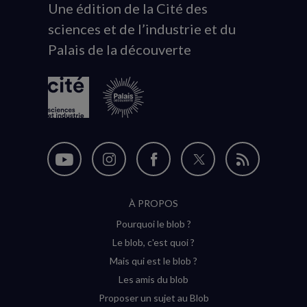
Une édition de la Cité des
Animation
sciences et de l’industrie et du
du
Palais de la découverte
logo
Nous
Nous
Nous
Nous
Flux
suivre
suivre
suivre
suivre
RSS
À PROPOS
sur
sur
sur
sur
Pourquoi le blob ?
YouTube
Instagram
Facebook
Twitter
Le blob, c'est quoi ?
(nouvelle
(nouvelle
(nouvelle
(nouvelle
Mais qui est le blob ?
fenêtre)
fenêtre)
fenêtre)
fenêtre)
Les amis du blob
Proposer un sujet au Blob