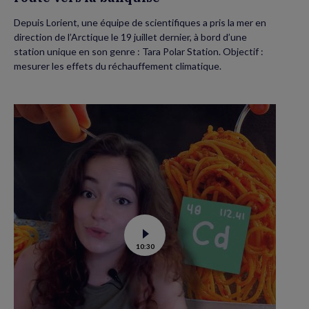
Depuis Lorient, une équipe de scientifiques a pris la mer en
direction de l’Arctique le 19 juillet dernier, à bord d’une
station unique en son genre : Tara Polar Station. Objectif :
mesurer les effets du réchauffement climatique.
Voir
10:30
la
vidéo
de
Contamination
au
cadmium :
ce