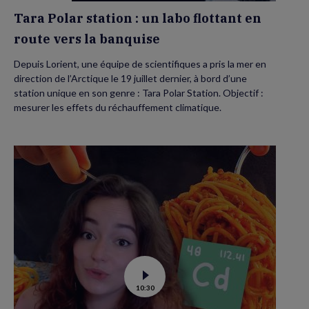
banquise
Tara Polar station : un labo flottant en
route vers la banquise
Depuis Lorient, une équipe de scientifiques a pris la mer en
direction de l’Arctique le 19 juillet dernier, à bord d’une
station unique en son genre : Tara Polar Station. Objectif :
mesurer les effets du réchauffement climatique.
Voir
10:30
la
vidéo
de