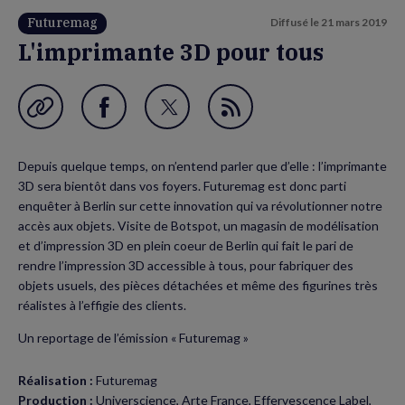
Futuremag
Diffusé le
21 mars 2019
L'imprimante 3D pour tous
Garder en favori
Partager
Partager
Flux
sur
sur
RSS
Depuis quelque temps, on n’entend parler que d’elle : l’imprimante
Facebook
Twitter
3D sera bientôt dans vos foyers. Futuremag est donc parti
(nouvelle
(nouvelle
enquêter à Berlin sur cette innovation qui va révolutionner notre
accès aux objets. Visite de Botspot, un magasin de modélisation
fenêtre)
fenêtre)
et d’impression 3D en plein coeur de Berlin qui fait le pari de
rendre l’impression 3D accessible à tous, pour fabriquer des
objets usuels, des pièces détachées et même des figurines très
réalistes à l’effigie des clients.
Un reportage de l’émission « Futuremag »
Réalisation :
Futuremag
Production :
Universcience, Arte France, Effervescence Label,