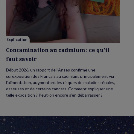
Contamination
au
cadmium :
ce
qu’il
faut
savoir
Explication
Contamination au cadmium : ce qu’il
faut savoir
Début 2026, un rapport de l’Anses confirme une
surexposition des Français au cadmium, principalement via
l’alimentation, augmentant les risques de maladies rénales,
osseuses et de certains cancers. Comment expliquer une
telle exposition ? Peut-on encore s’en débarrasser ?