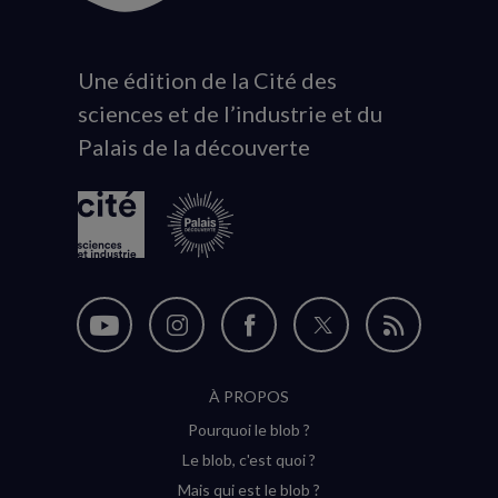
Une édition de la Cité des
Animation
sciences et de l’industrie et du
du
Palais de la découverte
logo
Nous
Nous
Nous
Nous
Flux
suivre
suivre
suivre
suivre
RSS
À PROPOS
sur
sur
sur
sur
Pourquoi le blob ?
YouTube
Instagram
Facebook
Twitter
Le blob, c'est quoi ?
(nouvelle
(nouvelle
(nouvelle
(nouvelle
Mais qui est le blob ?