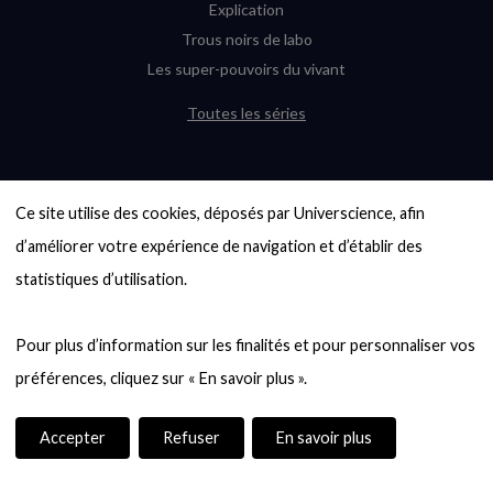
Explication
Trous noirs de labo
Les super-pouvoirs du vivant
Toutes les séries
DERNIÈRES ENQUÊTES
Ce site utilise des cookies, déposés par Universcience, afin 
6000 exoplanètes, et pas de « Terre »
en vue ?
d’améliorer votre expérience de navigation et d’établir des 
Quel avenir pour les cryptos ?
statistiques d’utilisation.

Un loup préhistorique ressuscité ? La
désextinction en question
Pour plus d’information sur les finalités et pour personnaliser vos 
Entre mathématiques et politique : la
quête d’un vote équitable
Évaluer l’intelligence humaine : un vrai
casse-tête
Accepter
Refuser
En savoir plus
Toutes les enquêtes