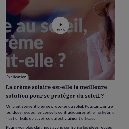
Voir
13:16
la
vidéo
de
La
crème
solaire
est-
elle
la
meilleure
solution
pour
se
Explication
protéger
du
La crème solaire est-elle la meilleure
soleil
?
solution pour se protéger du soleil ?
On croit souvent bien se protéger du soleil. Pourtant, entre
les idées reçues, les conseils contradictoires et le marketing,
il est difficile de savoir ce qui est vraiment efficace.
Pour y voir plus clair, nous avons confronté les idées reçues