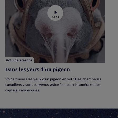
Voir
01:03
la
vidéo
de
Dans
les
yeux
d’un
pigeon
Actu de science
Dans les yeux d’un pigeon
Voir à travers les yeux d’un pigeon en vol ? Des chercheurs
canadiens y sont parvenus grâce à une mini-caméra et des
capteurs embarqués.