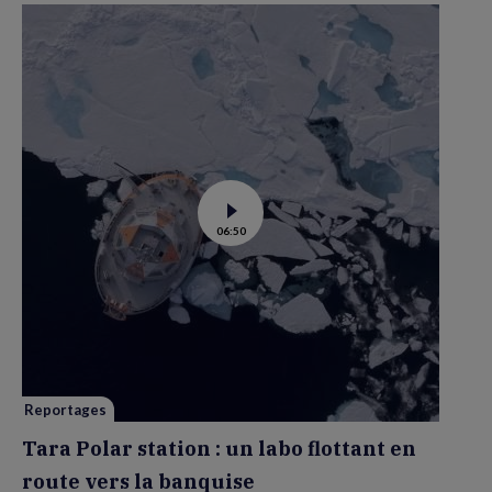
Voir
06:50
la
vidéo
de
Tara
Polar
station
:
un
labo
flottant
en
route
vers
Reportages
la
banquise
Tara Polar station : un labo flottant en
route vers la banquise