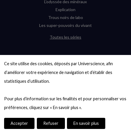
L’odyssée des minéraux
Explication
Trous noirs de labo
Les super-pouvoirs du vivant
Toutes les séries
DERNIÈRES ENQUÊTES
Ce site utilise des cookies, déposés par Universcience, afin 
6000 exoplanètes, et pas de « Terre »
en vue ?
d’améliorer votre expérience de navigation et d’établir des 
Quel avenir pour les cryptos ?
statistiques d’utilisation.

Un loup préhistorique ressuscité ? La
désextinction en question
Pour plus d’information sur les finalités et pour personnaliser vos 
Entre mathématiques et politique : la
quête d’un vote équitable
Évaluer l’intelligence humaine : un vrai
casse-tête
Accepter
Refuser
En savoir plus