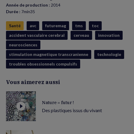
Année de production :
2014
Durée :
7min35
Santé
avc
futuremag
tms
toc
accident vasculaire cerebral
cerveau
innovation
neurosciences
stimulation magnetique transcranienne
technologie
troubles obsessionnels compulsifs
Vous aimerez aussi
Nature = futur !
Des plastiques issus du vivant