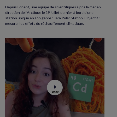
Depuis Lorient, une équipe de scientifiques a pris la mer en
direction de l’Arctique le 19 juillet dernier, à bord d’une
station unique en son genre : Tara Polar Station. Objectif :
mesurer les effets du réchauffement climatique.
Voir
10:30
la
vidéo
de
Contamination
au
cadmium :
ce
qu’il