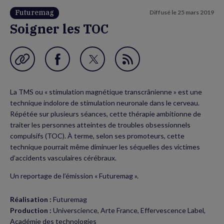
Futuremag
Diffusé le
25 mars 2019
Soigner les TOC
Garder en favori
Partager
Partager
Flux
sur
sur
RSS
La TMS ou « stimulation magnétique transcrânienne » est une
Facebook
Twitter
technique indolore de stimulation neuronale dans le cerveau.
(nouvelle
(nouvelle
Répétée sur plusieurs séances, cette thérapie ambitionne de
traiter les personnes atteintes de troubles obsessionnels
fenêtre)
fenêtre)
compulsifs (TOC). À terme, selon ses promoteurs, cette
technique pourrait même diminuer les séquelles des victimes
d’accidents vasculaires cérébraux.
Un reportage de l’émission « Futuremag ».
Réalisation :
Futuremag
Production :
Universcience, Arte France, Effervescence Label,
Académie des technologies