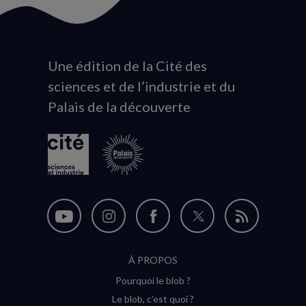
Une édition de la Cité des
Animation
sciences et de l’industrie et du
du
Palais de la découverte
logo
Nous
Nous
Nous
Nous
Flux
suivre
suivre
suivre
suivre
RSS
À PROPOS
sur
sur
sur
sur
Pourquoi le blob ?
YouTube
Instagram
Facebook
Twitter
Le blob, c'est quoi ?