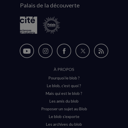
Palais de la découverte
logo
Nous
Nous
Nous
Nous
Flux
suivre
suivre
suivre
suivre
RSS
À PROPOS
sur
sur
sur
sur
Pourquoi le blob ?
YouTube
Instagram
Facebook
Twitter
Le blob, c'est quoi ?
(nouvelle
(nouvelle
(nouvelle
(nouvelle
Mais qui est le blob ?
fenêtre)
fenêtre)
fenêtre)
fenêtre)
Les amis du blob
Proposer un sujet au Blob
Le blob s'exporte
Les archives du blob