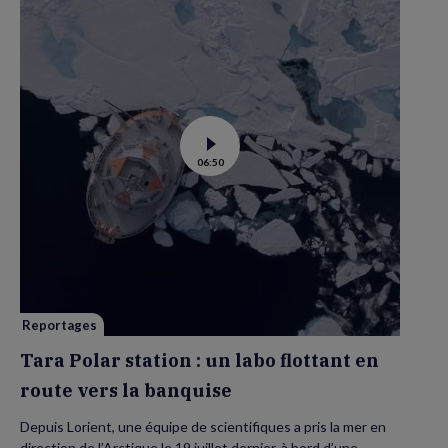
Voir
06:50
la
vidéo
de
Tara
Polar
station
:
un
labo
flottant
en
route
vers
Reportages
la
banquise
Tara Polar station : un labo flottant en
route vers la banquise
Depuis Lorient, une équipe de scientifiques a pris la mer en
direction de l’Arctique le 19 juillet dernier, à bord d’une