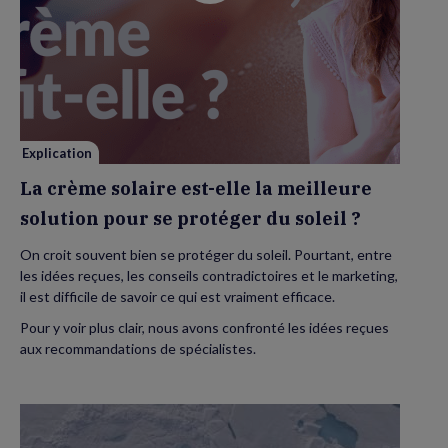
vidéo
de
La
crème
solaire
est-
elle
la
meilleure
solution
pour
se
Explication
protéger
du
La crème solaire est-elle la meilleure
soleil
?
solution pour se protéger du soleil ?
On croit souvent bien se protéger du soleil. Pourtant, entre
les idées reçues, les conseils contradictoires et le marketing,
il est difficile de savoir ce qui est vraiment efficace.
Pour y voir plus clair, nous avons confronté les idées reçues
aux recommandations de spécialistes.