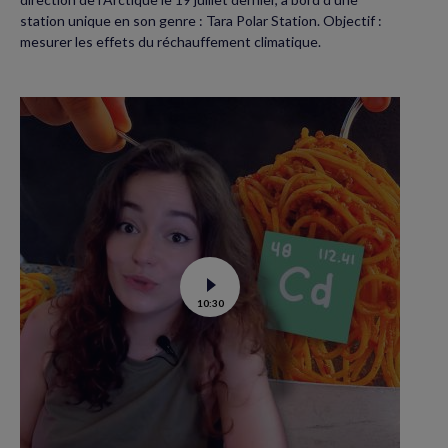
station unique en son genre : Tara Polar Station. Objectif :
mesurer les effets du réchauffement climatique.
Voir
10:30
la
vidéo
de
Contamination
au
cadmium :
ce
qu’il
faut
savoir