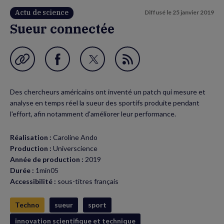
Actu de science
Diffusé le
25 janvier 2019
Sueur connectée
Garder en favori
Partager
Partager
Flux
sur
sur
RSS
Des chercheurs américains ont inventé un patch qui mesure et
Facebook
Twitter
analyse en temps réel la sueur des sportifs produite pendant
(nouvelle
(nouvelle
l'effort, afin notamment d'améliorer leur performance.
fenêtre)
fenêtre)
Réalisation :
Caroline Ando
Production :
Universcience
Année de production :
2019
Durée :
1min05
Accessibilité :
sous-titres français
Techno
sueur
sport
innovation scientifique et technique