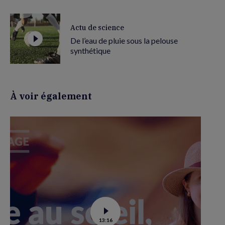
Actu de science
De l’eau de pluie sous la pelouse
synthétique
À voir également
Voir
13:16
la