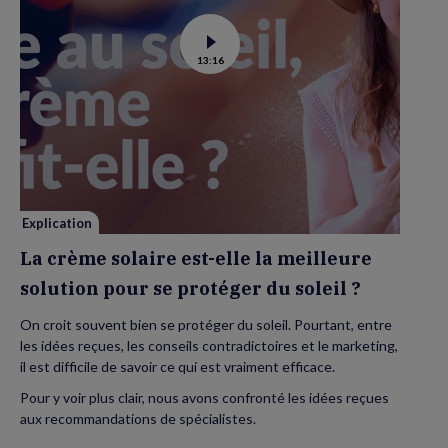
Voir
13:16
la
vidéo
de
La
crème
solaire
est-
elle
la
meilleure
solution
pour
se
Explication
protéger
du
La crème solaire est-elle la meilleure
soleil
?
solution pour se protéger du soleil ?
On croit souvent bien se protéger du soleil. Pourtant, entre
les idées reçues, les conseils contradictoires et le marketing,
il est difficile de savoir ce qui est vraiment efficace.
Pour y voir plus clair, nous avons confronté les idées reçues
aux recommandations de spécialistes.