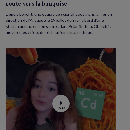
route vers la banquise
Depuis Lorient, une équipe de scientifiques a pris la mer en
direction de l’Arctique le 19 juillet dernier, à bord d’une
station unique en son genre : Tara Polar Station. Objectif :
mesurer les effets du réchauffement climatique.
Voir
10:30
la
vidéo
de
Contamination
au
cadmium :