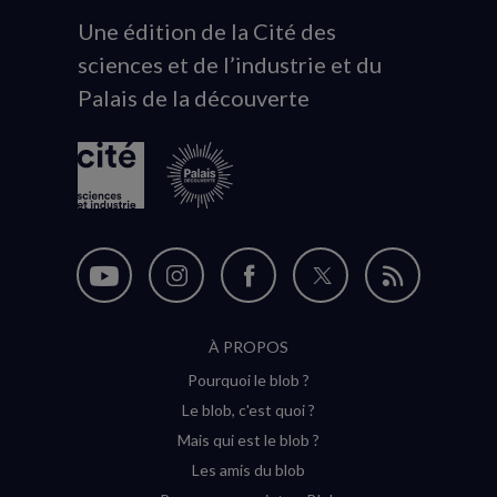
Une édition de la Cité des
Animation
sciences et de l’industrie et du
du
Palais de la découverte
logo
Nous
Nous
Nous
Nous
Flux
suivre
suivre
suivre
suivre
RSS
À PROPOS
sur
sur
sur
sur
Pourquoi le blob ?
YouTube
Instagram
Facebook
Twitter
Le blob, c'est quoi ?
(nouvelle
(nouvelle
(nouvelle
(nouvelle
Mais qui est le blob ?
fenêtre)
fenêtre)
fenêtre)
fenêtre)
Les amis du blob