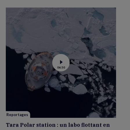
Voir
06:50
la
vidéo
de
Tara
Polar
station
:
un
labo
flottant
en
route
vers
Reportages
la
banquise
Tara Polar station : un labo flottant en