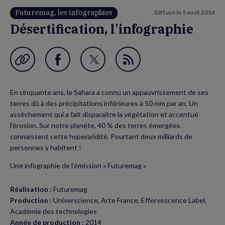
Futuremag, les infographies
Diffusé le
5 août 2014
Désertification, l'infographie
Garder en favori
Partager
Partager
Flux
sur
sur
RSS
En cinquante ans, le Sahara a connu un appauvrissement de ses
Facebook
Twitter
terres dû à des précipitations inférieures à 50 mm par an. Un
(nouvelle
(nouvelle
assèchement qui a fait disparaître la végétation et accentué
l’érosion. Sur notre planète, 40 % des terres émergées
fenêtre)
fenêtre)
connaissent cette hyperaridité. Pourtant deux milliards de
personnes y habitent !
Une infographie de l’émission « Futuremag »
Réalisation :
Futuremag
Production :
Universcience, Arte France, Effervescence Label,
Académie des technologies
Année de production :
2014