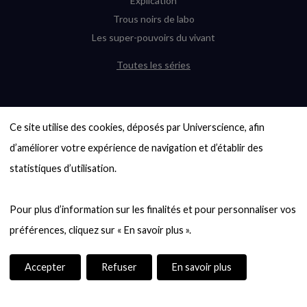
Explication
Trous noirs de labo
Les super-pouvoirs du vivant
Toutes les séries
DERNIÈRES ENQUÊTES
Ce site utilise des cookies, déposés par Universcience, afin 
6000 exoplanètes, et pas de « Terre »
en vue ?
d’améliorer votre expérience de navigation et d’établir des 
Quel avenir pour les cryptos ?
statistiques d’utilisation.

Un loup préhistorique ressuscité ? La
désextinction en question
Pour plus d’information sur les finalités et pour personnaliser vos 
Entre mathématiques et politique : la
quête d’un vote équitable
Évaluer l’intelligence humaine : un vrai
casse-tête
Accepter
Refuser
En savoir plus
Toutes les enquêtes