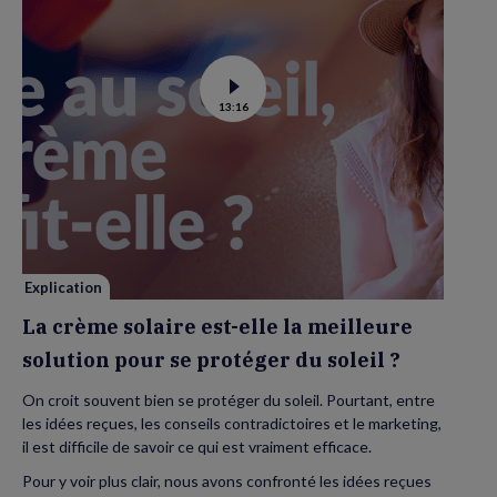
Voir
13:16
la
vidéo
de
La
crème
solaire
est-
elle
la
meilleure
solution
pour
se
Explication
protéger
du
La crème solaire est-elle la meilleure
soleil
?
solution pour se protéger du soleil ?
On croit souvent bien se protéger du soleil. Pourtant, entre
les idées reçues, les conseils contradictoires et le marketing,
il est difficile de savoir ce qui est vraiment efficace.
Pour y voir plus clair, nous avons confronté les idées reçues