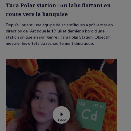
banquise
Tara Polar station : un labo flottant en
route vers la banquise
Depuis Lorient, une équipe de scientifiques a pris la mer en
direction de l’Arctique le 19 juillet dernier, à bord d’une
station unique en son genre : Tara Polar Station. Objectif :
mesurer les effets du réchauffement climatique.
Voir
10:30
la
vidéo
de