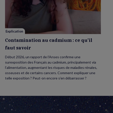
Contamination
au
cadmium :
ce
qu’il
faut
savoir
Explication
Contamination au cadmium : ce qu’il
faut savoir
Début 2026, un rapport de l’Anses confirme une
surexposition des Français au cadmium, principalement via
l’alimentation, augmentant les risques de maladies rénales,
osseuses et de certains cancers. Comment expliquer une
telle exposition ? Peut-on encore s’en débarrasser ?