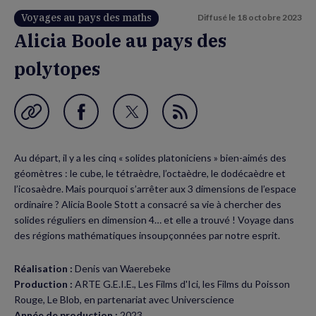
Voyages au pays des maths
Diffusé le
18 octobre 2023
Alicia Boole au pays des
polytopes
Garder en favori
Partager
Partager
Flux
sur
sur
RSS
Au départ, il y a les cinq « solides platoniciens » bien-aimés des
Facebook
Twitter
géomètres : le cube, le tétraèdre, l’octaèdre, le dodécaèdre et
(nouvelle
(nouvelle
l’icosaèdre. Mais pourquoi s’arrêter aux 3 dimensions de l’espace
ordinaire ? Alicia Boole Stott a consacré sa vie à chercher des
fenêtre)
fenêtre)
solides réguliers en dimension 4… et elle a trouvé ! Voyage dans
des régions mathématiques insoupçonnées par notre esprit.
Réalisation :
Denis van Waerebeke
Production :
ARTE G.E.I.E., Les Films d'Ici, les Films du Poisson
Rouge, Le Blob, en partenariat avec Universcience
Année de production :
2023