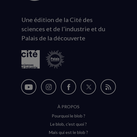
Une édition de la Cité des
Animation
sciences et de l’industrie et du
du
Palais de la découverte
logo
Nous
Nous
Nous
Nous
Flux
suivre
suivre
suivre
suivre
RSS
À PROPOS
sur
sur
sur
sur
Pourquoi le blob ?
YouTube
Instagram
Facebook
Twitter
Le blob, c'est quoi ?
(nouvelle
(nouvelle
(nouvelle
(nouvelle
Mais qui est le blob ?