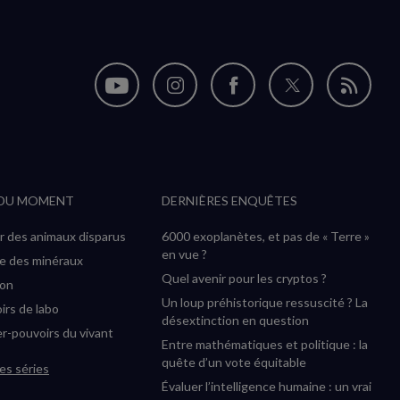
Nous
Nous
Nous
Nous
Flux
suivre
suivre
suivre
suivre
RSS
sur
sur
sur
sur
YouTube
Instagram
Facebook
Twitter
 DU MOMENT
DERNIÈRES ENQUÊTES
(nouvelle
(nouvelle
(nouvelle
(nouvelle
fenêtre)
fenêtre)
fenêtre)
fenêtre)
r des animaux disparus
6000 exoplanètes, et pas de « Terre »
en vue ?
ée des minéraux
Quel avenir pour les cryptos ?
ion
Un loup préhistorique ressuscité ? La
irs de labo
désextinction en question
r-pouvoirs du vivant
Entre mathématiques et politique : la
quête d’un vote équitable
es séries
Évaluer l’intelligence humaine : un vrai