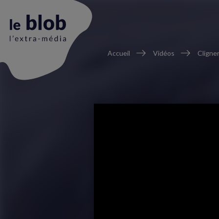
Fil
Accueil
Vidéos
Cligner
d'Ariane
Animation
du
logo