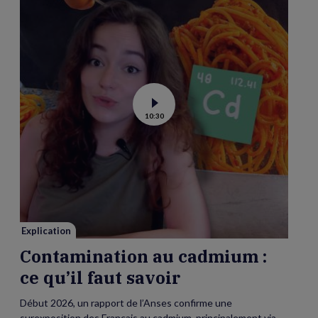
Voir
10:30
la
vidéo
de
Contamination
au
cadmium :
ce
qu’il
faut
savoir
Explication
Contamination au cadmium :
ce qu’il faut savoir
Début 2026, un rapport de l’Anses confirme une
surexposition des Français au cadmium, principalement via