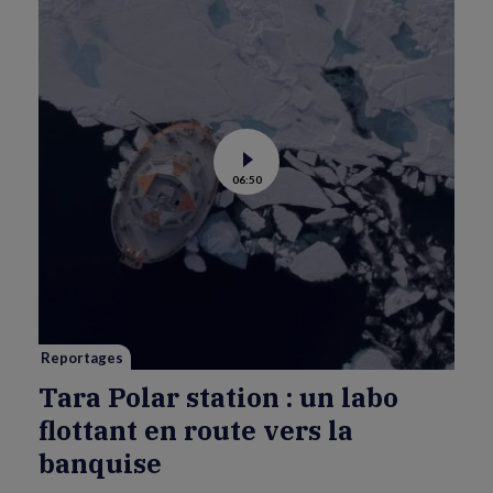
Voir
06:50
la
vidéo
de
Tara
Polar
station
:
un
labo
flottant
en
route
vers
Reportages
la
banquise
Tara Polar station : un labo
flottant en route vers la
banquise