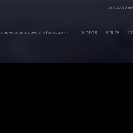
Le blob, c’est quo
 des yeux pour devenir « terrestre » ?
VIDÉOS
SÉRIES
F