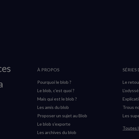
ces
À PROPOS
SÉRIES
a
Pourquoi le blob ?
Le retou
Le blob, c'est quoi ?
L’odyss
Mais qui est le blob ?
Explicat
Les amis du blob
Trous no
Proposer un sujet au Blob
Les supe
Le blob s'exporte
Toutes l
Les archives du blob