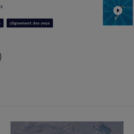
is
n
clignement des yeux
ux
S