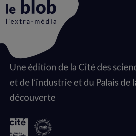
Animation
Une édition de la Cité des scien
du
et de l’industrie et du Palais de l
logo
découverte