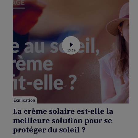
Voir
13:16
la
vidéo
de
La
crème
solaire
est-
elle
la
meilleure
solution
pour
se
Explication
protéger
du
La crème solaire est-elle la
soleil
?
meilleure solution pour se
protéger du soleil ?