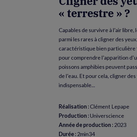
Cligner des ye
« terrestre » ?
Capables de survivre à l’air libre,
parmi les rares à cligner des yeux
caractéristique bien particulière 
pour comprendre l’apparition d’un
poissons amphibies peuvent passer
de l’eau. Et pour cela, cligner des
indispensable...
Réalisation :
Clément Lepape
Production :
Universcience
Année de production :
2023
Durée :
2min34