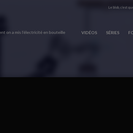
Le blob, c’est quo
 on a mis l’électricité en bouteille
VIDÉOS
SÉRIES
F