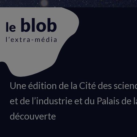
Animation
Une édition de la Cité des scien
du
et de l’industrie et du Palais de l
logo
découverte