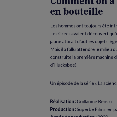
Comment on a m
en bouteille
Les hommes ont toujours été intrig
Les Grecs avaient découvert qu’u
jaune attirait d’autres objets lége
Mais il a fallu attendre le milieu 
construite la première machine di
d’Hucksbee).
Un épisode de la série « La scien
Réalisation :
Guillaume Benski
Production :
Superbe Films, en p