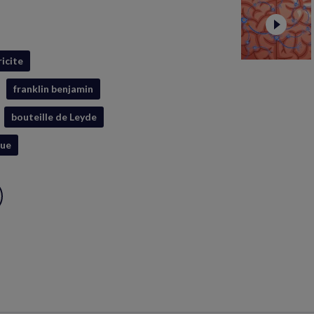
ricite
franklin benjamin
bouteille de Leyde
que
ux
S