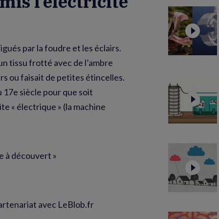
is l’électricité
ués par la foudre et les éclairs.
n tissu frotté avec de l’ambre
rs ou faisait de petites étincelles.
du 17e siècle pour que soit
te « électrique » (la machine
ce à découvert »
artenariat avec LeBlob.fr