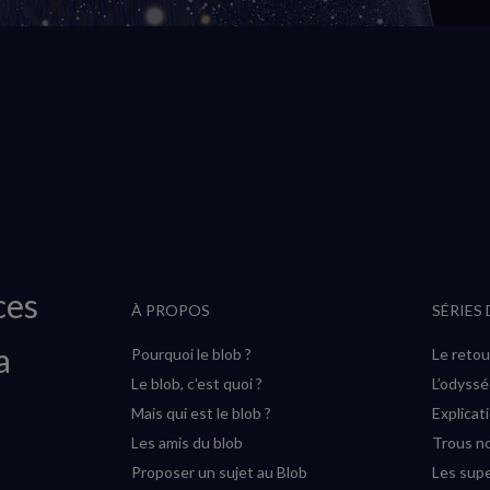
ces
À PROPOS
SÉRIES
a
Pourquoi le blob ?
Le retou
Le blob, c'est quoi ?
L’odyss
Mais qui est le blob ?
Explicat
Les amis du blob
Trous no
Proposer un sujet au Blob
Les supe