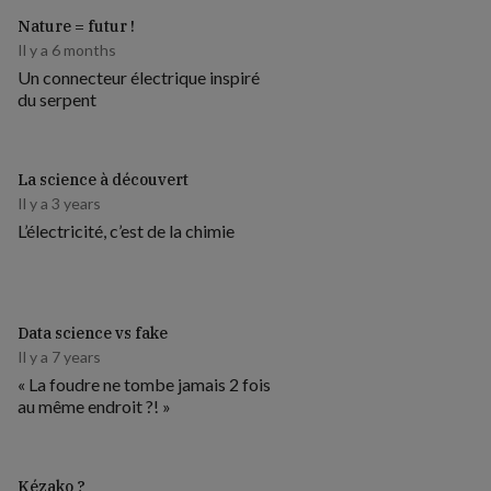
Nature = futur !
Il y a 6 months
Un connecteur électrique inspiré
du serpent
La science à découvert
Il y a 3 years
L’électricité, c’est de la chimie
Data science vs fake
Il y a 7 years
« La foudre ne tombe jamais 2 fois
au même endroit ?! »
Kézako ?