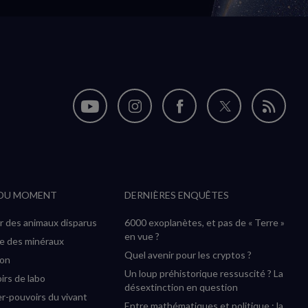
Nous
Nous
Nous
Nous
Flux
suivre
suivre
suivre
suivre
RSS
sur
sur
sur
sur
YouTube
Instagram
Facebook
Twitter
 DU MOMENT
DERNIÈRES ENQUÊTES
(nouvelle
(nouvelle
(nouvelle
(nouvelle
fenêtre)
fenêtre)
fenêtre)
fenêtre)
r des animaux disparus
6000 exoplanètes, et pas de « Terre »
en vue ?
ée des minéraux
Quel avenir pour les cryptos ?
ion
Un loup préhistorique ressuscité ? La
irs de labo
désextinction en question
r-pouvoirs du vivant
Entre mathématiques et politique : la