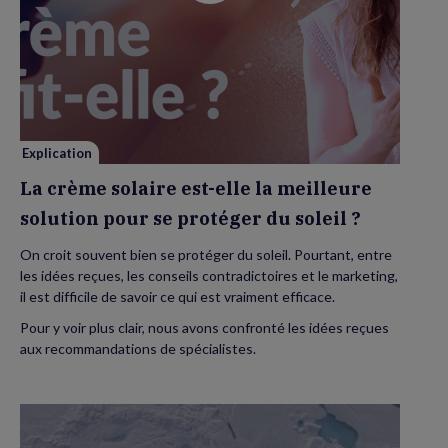
vidéo
de
La
crème
solaire
est-
elle
la
meilleure
solution
pour
se
Explication
protéger
du
La crème solaire est-elle la meilleure
soleil
?
solution pour se protéger du soleil ?
On croit souvent bien se protéger du soleil. Pourtant, entre
les idées reçues, les conseils contradictoires et le marketing,
il est difficile de savoir ce qui est vraiment efficace.
Pour y voir plus clair, nous avons confronté les idées reçues
aux recommandations de spécialistes.