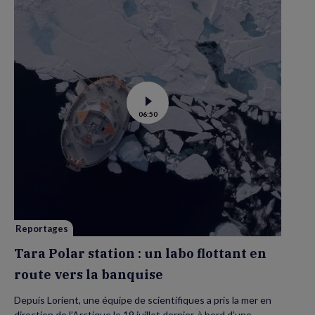
Voir
06:50
la
vidéo
de
Tara
Polar
station
:
un
labo
flottant
en
route
vers
Reportages
la
banquise
Tara Polar station : un labo flottant en
route vers la banquise
Depuis Lorient, une équipe de scientifiques a pris la mer en
direction de l’Arctique le 19 juillet dernier, à bord d’une