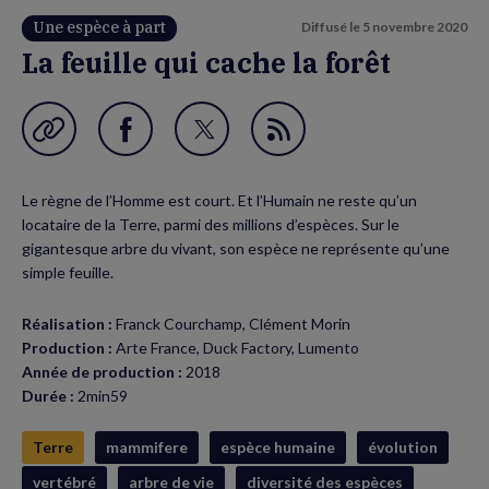
Une espèce à part
Diffusé le
5 novembre 2020
La feuille qui cache la forêt
Garder en favori
Partager
Partager
Flux
sur
sur
RSS
Le règne de l’Homme est court. Et l’Humain ne reste qu’un
Facebook
Twitter
locataire de la Terre, parmi des millions d’espèces. Sur le
(nouvelle
(nouvelle
gigantesque arbre du vivant, son espèce ne représente qu’une
simple feuille.
fenêtre)
fenêtre)
Réalisation :
Franck Courchamp, Clément Morin
Production :
Arte France, Duck Factory, Lumento
Année de production :
2018
Durée :
2min59
Terre
mammifere
espèce humaine
évolution
vertébré
arbre de vie
diversité des espèces