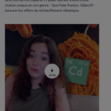
station unique en son genre : Tara Polar Station. Objectif :
mesurer les effets du réchauffement climatique.
Voir
10:30
la
vidéo
de
Contamination
au
cadmium :
ce
qu’il
faut
savoir