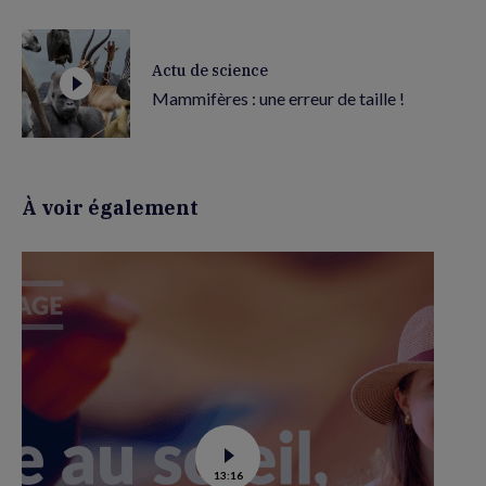
Actu de science
Mammifères : une erreur de taille !
À voir également
Voir
13:16
la