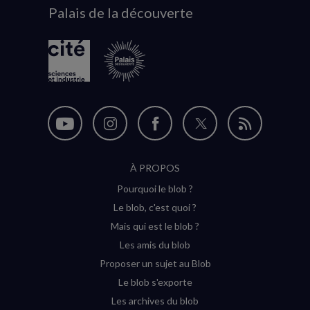
Palais de la découverte
logo
Nous
Nous
Nous
Nous
Flux
suivre
suivre
suivre
suivre
RSS
À PROPOS
sur
sur
sur
sur
Pourquoi le blob ?
YouTube
Instagram
Facebook
Twitter
Le blob, c'est quoi ?
(nouvelle
(nouvelle
(nouvelle
(nouvelle
Mais qui est le blob ?
fenêtre)
fenêtre)
fenêtre)
fenêtre)
Les amis du blob
Proposer un sujet au Blob
Le blob s'exporte
Les archives du blob