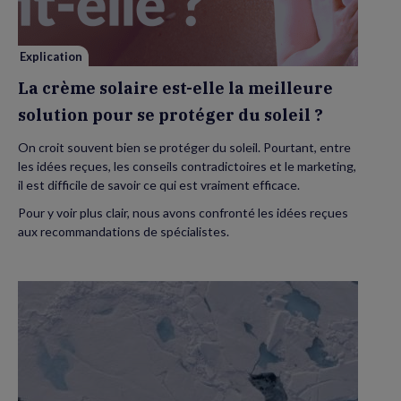
la
meilleure
solution
pour
se
Explication
protéger
du
La crème solaire est-elle la meilleure
soleil
?
solution pour se protéger du soleil ?
On croit souvent bien se protéger du soleil. Pourtant, entre
les idées reçues, les conseils contradictoires et le marketing,
il est difficile de savoir ce qui est vraiment efficace.
Pour y voir plus clair, nous avons confronté les idées reçues
aux recommandations de spécialistes.