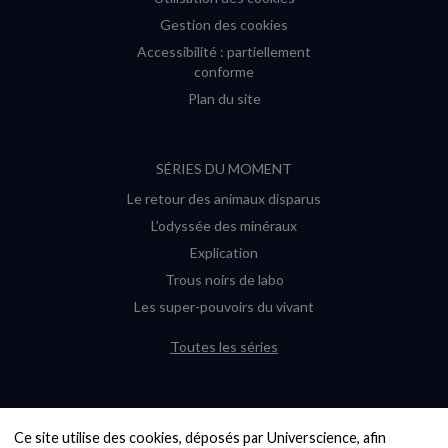
Gestion des cookies
Accessibilité : partiellement
conforme
Plan du site
SÉRIES DU MOMENT
Le retour des animaux disparus
L’odyssée des minéraux
Explication
Trous noirs de labo
Les super-pouvoirs du vivant
Toutes les séries
DERNIÈRES ENQUÊTES
Ce site utilise des cookies, déposés par Universcience, afin 
6000 exoplanètes, et pas de « Terre »