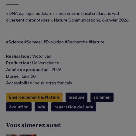
_______
« DNA damage modulates sleep drive in basal cnidarians with
divergent chronotypes », Nature Communications, 6 janvier 2026.
_______
#Science #Sommeil #Évolution #Recherche #Nature
Réalisation :
Victor Jan
Production :
Universcience
Année de production :
2026
Durée :
1min50
Accessibilité :
sous-titres français
Environnement & Nature
méduse
sommeil
évolution
adn
reparation de l'adn
Vous aimerez aussi