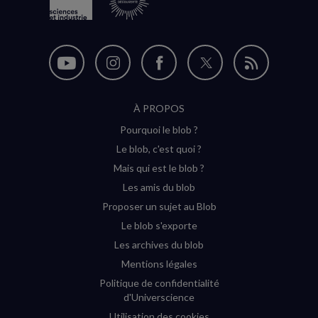
Nous
Nous
Nous
Nous
Flux
suivre
suivre
suivre
suivre
RSS
À PROPOS
sur
sur
sur
sur
Pourquoi le blob ?
YouTube
Instagram
Facebook
Twitter
Le blob, c'est quoi ?
(nouvelle
(nouvelle
(nouvelle
(nouvelle
Mais qui est le blob ?
fenêtre)
fenêtre)
fenêtre)
fenêtre)
Les amis du blob
Proposer un sujet au Blob
Le blob s'exporte
Les archives du blob
Mentions légales
Politique de confidentialité
d'Universcience
Utilisation des cookies