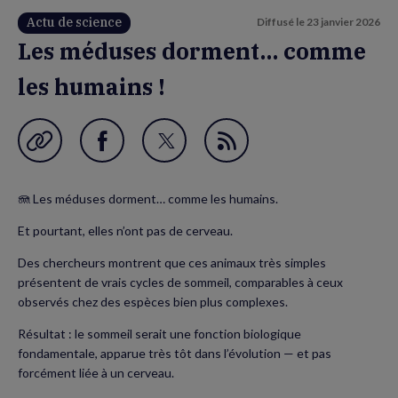
Actu de science
Diffusé le
23 janvier 2026
Les méduses dorment… comme
les humains !
Garder en favori
Partager
Partager
Flux
sur
sur
RSS
🪼 Les méduses dorment… comme les humains.
Facebook
Twitter
Et pourtant, elles n’ont pas de cerveau.
(nouvelle
(nouvelle
fenêtre)
fenêtre)
Des chercheurs montrent que ces animaux très simples
présentent de vrais cycles de sommeil, comparables à ceux
observés chez des espèces bien plus complexes.
Résultat : le sommeil serait une fonction biologique
fondamentale, apparue très tôt dans l’évolution — et pas
forcément liée à un cerveau.