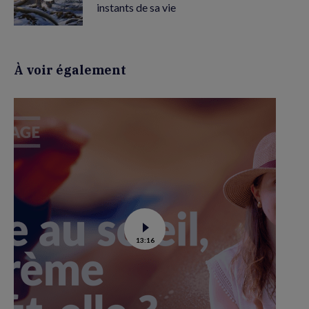
instants de sa vie
À voir également
Voir
13:16
la
vidéo
de
La
crème
solaire
est-
elle