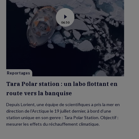
Voir
06:50
la
vidéo
de
Tara
Polar
station
:
un
labo
flottant
en
route
vers
Reportages
la
banquise
Tara Polar station : un labo flottant en
route vers la banquise
Depuis Lorient, une équipe de scientifiques a pris la mer en
direction de l’Arctique le 19 juillet dernier, à bord d’une
station unique en son genre : Tara Polar Station. Objectif :
mesurer les effets du réchauffement climatique.