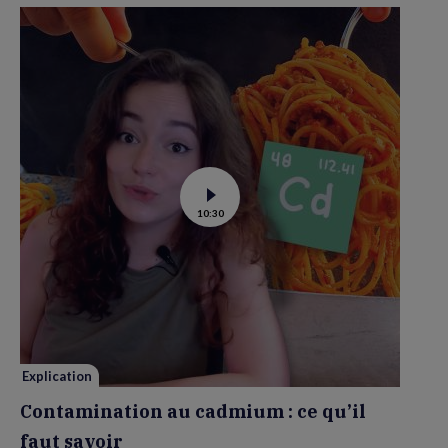
Voir
10:30
la
vidéo
de
Contamination
au
cadmium :
ce
qu’il
faut
savoir
Explication
Contamination au cadmium : ce qu’il
faut savoir