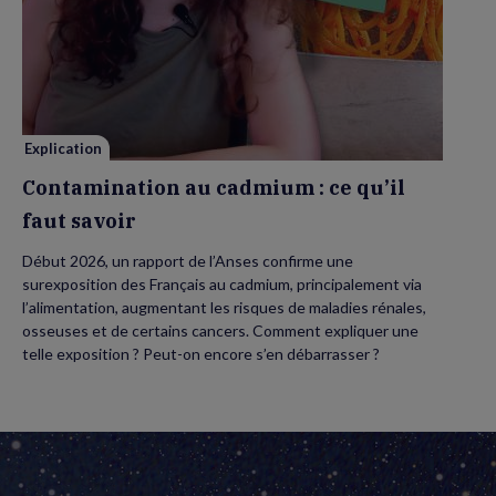
Contamination
au
cadmium :
ce
qu’il
faut
savoir
Explication
Contamination au cadmium : ce qu’il
faut savoir
Début 2026, un rapport de l’Anses confirme une
surexposition des Français au cadmium, principalement via
l’alimentation, augmentant les risques de maladies rénales,
osseuses et de certains cancers. Comment expliquer une
telle exposition ? Peut-on encore s’en débarrasser ?