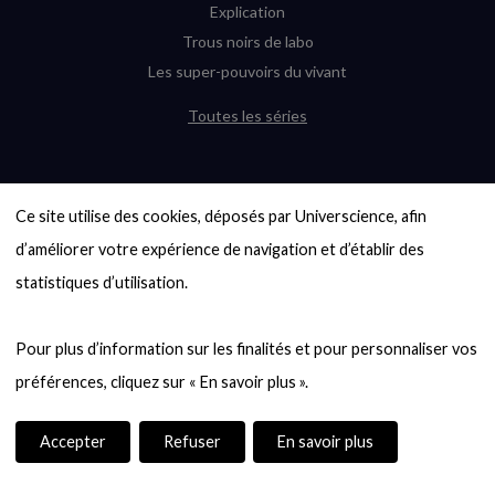
Explication
Trous noirs de labo
Les super-pouvoirs du vivant
Toutes les séries
DERNIÈRES ENQUÊTES
Ce site utilise des cookies, déposés par Universcience, afin 
6000 exoplanètes, et pas de « Terre »
en vue ?
d’améliorer votre expérience de navigation et d’établir des 
Quel avenir pour les cryptos ?
statistiques d’utilisation.

Un loup préhistorique ressuscité ? La
désextinction en question
Pour plus d’information sur les finalités et pour personnaliser vos 
Entre mathématiques et politique : la
quête d’un vote équitable
Évaluer l’intelligence humaine : un vrai
casse-tête
Accepter
Refuser
En savoir plus
Toutes les enquêtes