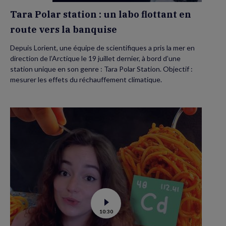
la
banquise
Tara Polar station : un labo flottant en
route vers la banquise
Depuis Lorient, une équipe de scientifiques a pris la mer en
direction de l’Arctique le 19 juillet dernier, à bord d’une
station unique en son genre : Tara Polar Station. Objectif :
mesurer les effets du réchauffement climatique.
Voir
10:30
la
vidéo
de