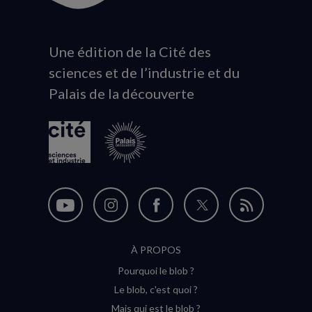
Une édition de la Cité des
Animation
sciences et de l’industrie et du
du
Palais de la découverte
logo
Nous
Nous
Nous
Nous
Flux
suivre
suivre
suivre
suivre
RSS
À PROPOS
sur
sur
sur
sur
Pourquoi le blob ?
YouTube
Instagram
Facebook
Twitter
Le blob, c'est quoi ?
(nouvelle
(nouvelle
(nouvelle
(nouvelle
Mais qui est le blob ?