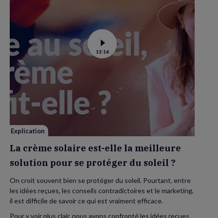
Voir
13:16
la
vidéo
de
La
crème
solaire
est-
elle
la
meilleure
solution
pour
se
Explication
protéger
du
La crème solaire est-elle la meilleure
soleil
?
solution pour se protéger du soleil ?
On croit souvent bien se protéger du soleil. Pourtant, entre
les idées reçues, les conseils contradictoires et le marketing,
il est difficile de savoir ce qui est vraiment efficace.
Pour y voir plus clair, nous avons confronté les idées reçues