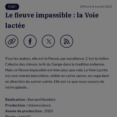
Ciel !
Diffusé le
6 août 2020
Le fleuve impassible : la Voie
lactée
Garder en favori
Partager
Partager
Flux
sur
sur
RSS
Pour les arabes, elle est le Fleuve, par excellence. C’est la rivière
Facebook
Twitter
Céleste des chinois, le lit du Gange dans la tradition indienne.
(nouvelle
(nouvelle
Mais ce fleuve impassible est bien plus que cela. La Voie Lactée
est une trainée blanchâtre, visible en cette saison, en regardant
fenêtre)
fenêtre)
en direction du sud en soirée. Elle est ce que nous voyons de
notre galaxie...
Réalisation :
Bernard Nomblot
Production :
Universcience
Année de production :
2020
Durée :
1min32