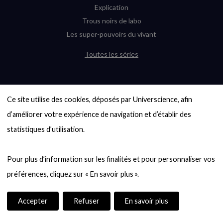
Explication
Trous noirs de labo
Les super-pouvoirs du vivant
Toutes les séries
DERNIÈRES ENQUÊTES
Ce site utilise des cookies, déposés par Universcience, afin 
6000 exoplanètes, et pas de « Terre »
en vue ?
d’améliorer votre expérience de navigation et d’établir des 
Quel avenir pour les cryptos ?
statistiques d’utilisation.

Un loup préhistorique ressuscité ? La
désextinction en question
Pour plus d’information sur les finalités et pour personnaliser vos 
Entre mathématiques et politique : la
quête d’un vote équitable
Évaluer l’intelligence humaine : un vrai
casse-tête
Accepter
Refuser
En savoir plus
Toutes les enquêtes