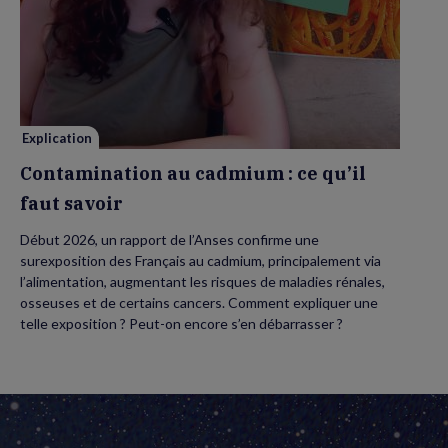
de
Contamination
au
cadmium :
ce
qu’il
faut
savoir
Explication
Contamination au cadmium : ce qu’il
faut savoir
Début 2026, un rapport de l’Anses confirme une
surexposition des Français au cadmium, principalement via
l’alimentation, augmentant les risques de maladies rénales,
osseuses et de certains cancers. Comment expliquer une
telle exposition ? Peut-on encore s’en débarrasser ?