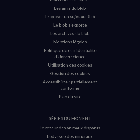
fenêtre)
fenêtre)
fenêtre)
fenêtre)
Les amis du blob
Proposer un sujet au Blob
Le blob s'exporte
Les archives du blob
Mentions légales
Politique de confidentialité
d'Universcience
Utilisation des cookies
Gestion des cookies
Accessibilité : partiellement
conforme
Plan du site
SÉRIES DU MOMENT
Le retour des animaux disparus
L’odyssée des minéraux