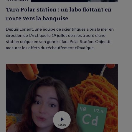
la
banquise
Tara Polar station : un labo flottant en
route vers la banquise
Depuis Lorient, une équipe de scientifiques a pris la mer en
direction de l’Arctique le 19 juillet dernier, à bord d’une
station unique en son genre : Tara Polar Station. Objectif :
mesurer les effets du réchauffement climatique.
Voir
10:30
la
vidéo