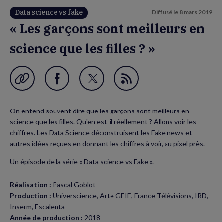
Data science vs fake
Diffusé le
8 mars 2019
« Les garçons sont meilleurs en
science que les filles ? »
Garder en favori
Partager
Partager
Flux
sur
sur
RSS
On entend souvent dire que les garçons sont meilleurs en
Facebook
Twitter
science que les filles. Qu'en est-il réellement ? Allons voir les
(nouvelle
(nouvelle
chiffres. Les Data Science déconstruisent les Fake news et
autres idées reçues en donnant les chiffres à voir, au pixel près.
fenêtre)
fenêtre)
Un épisode de la série « Data science vs Fake ».
Réalisation :
Pascal Goblot
Production :
Universcience, Arte GEIE, France Télévisions, IRD,
Inserm, Escalenta
Année de production :
2018