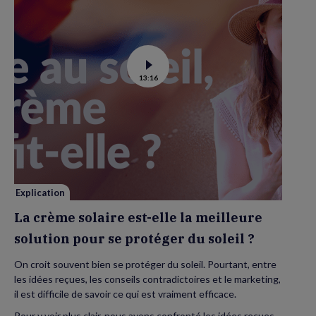
Voir
13:16
la
vidéo
de
La
crème
solaire
est-
elle
la
meilleure
solution
pour
se
Explication
protéger
du
La crème solaire est-elle la meilleure
soleil
?
solution pour se protéger du soleil ?
On croit souvent bien se protéger du soleil. Pourtant, entre
les idées reçues, les conseils contradictoires et le marketing,
il est difficile de savoir ce qui est vraiment efficace.
Pour y voir plus clair, nous avons confronté les idées reçues