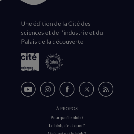
Une édition de la Cité des
Animation
sciences et de l’industrie et du
du
Palais de la découverte
logo
Nous
Nous
Nous
Nous
Flux
suivre
suivre
suivre
suivre
RSS
À PROPOS
sur
sur
sur
sur
Pourquoi le blob ?
YouTube
Instagram
Facebook
Twitter
Le blob, c'est quoi ?
(nouvelle
(nouvelle
(nouvelle
(nouvelle
Mais qui est le blob ?