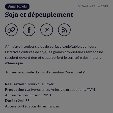
Sans forêts
Diffusé le
28 mai 2013
Soja et dépeuplement
Garder en favori
Partager
Partager
Flux
sur
sur
RSS
Afin d'avoir toujours plus de surface exploitable pour leurs
Facebook
Twitter
lucratives cultures de soja, les grands propriétaires terriens ne
(nouvelle
(nouvelle
reculent devant rien et s'approprient le territoire des Indiens
d'Amérique...
fenêtre)
fenêtre)
Troisième épisode du film d'animation "Sans forêts".
Réalisation :
Dominique Soyer
Production :
Universcience, Animagie productions, TVM
Année de production :
2013
Durée :
2min33
Accessibilité :
sous-titres français