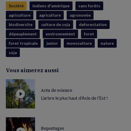
Société
indiens d'amérique
sans forêts
agriculture
agriculture
agronomie
biodiversite
culture de soja
deforestation
dépeuplement
environnement
foret
foret tropicale
junior
monoculture
nature
soja
Vous aimerez aussi
Actu de science
L’arbre le plus haut d’Asie de l’Est !
Reportages