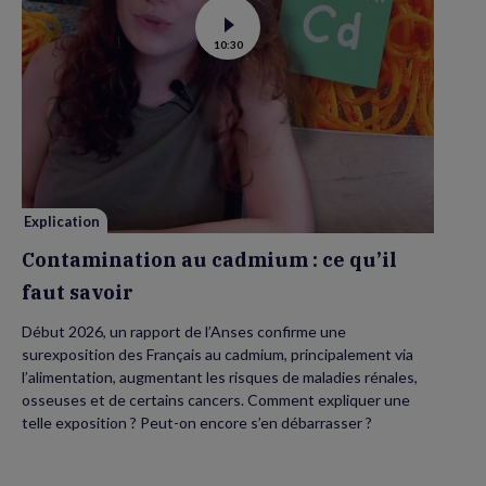
Voir
10:30
la
vidéo
de
Contamination
au
cadmium :
ce
qu’il
faut
savoir
Explication
Contamination au cadmium : ce qu’il
faut savoir
Début 2026, un rapport de l’Anses confirme une
surexposition des Français au cadmium, principalement via
l’alimentation, augmentant les risques de maladies rénales,
osseuses et de certains cancers. Comment expliquer une
telle exposition ? Peut-on encore s’en débarrasser ?