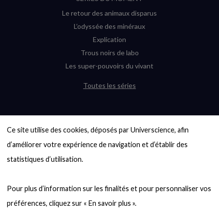
Le retour des animaux disparus
L’odyssée des minéraux
Explication
Trous noirs de labo
Les super-pouvoirs du vivant
Toutes les séries
DERNIÈRES ENQUÊTES
Ce site utilise des cookies, déposés par Universcience, afin 
6000 exoplanètes, et pas de « Terre »
en vue ?
d’améliorer votre expérience de navigation et d’établir des 
Quel avenir pour les cryptos ?
statistiques d’utilisation.

Un loup préhistorique ressuscité ? La
désextinction en question
Pour plus d’information sur les finalités et pour personnaliser vos 
Entre mathématiques et politique : la
quête d’un vote équitable
Évaluer l’intelligence humaine : un vrai