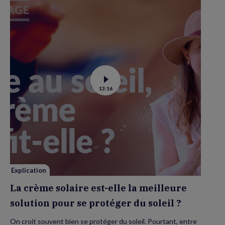
Voir
13:16
la
vidéo
de
La
crème
solaire
est-
elle
la
meilleure
solution
pour
se
Explication
protéger
du
La crème solaire est-elle la meilleure
soleil
?
solution pour se protéger du soleil ?
On croit souvent bien se protéger du soleil. Pourtant, entre