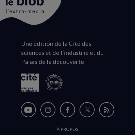
Une édition de la Cité des
Animation
sciences et de l’industrie et du
du
Palais de la découverte
logo
Nous
Nous
Nous
Nous
Flux
suivre
suivre
suivre
suivre
RSS
À PROPOS
sur
sur
sur
sur