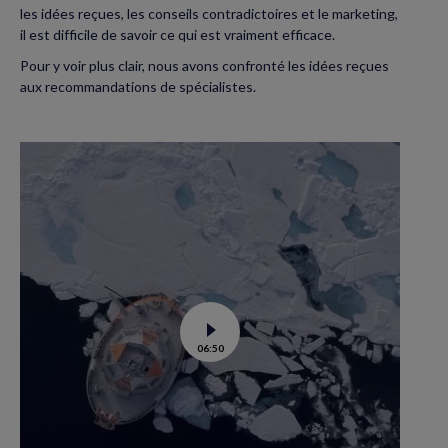
les idées reçues, les conseils contradictoires et le marketing,
il est difficile de savoir ce qui est vraiment efficace.
Pour y voir plus clair, nous avons confronté les idées reçues
aux recommandations de spécialistes.
Voir
06:50
la
vidéo
de
Tara
Polar
station
:
un