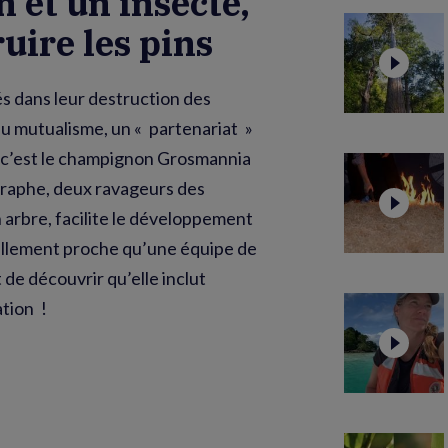
et un insecte,
ruire les pins
és dans leur destruction des
 du mutualisme, un « partenariat »
i, c’est le champignon Grosmannia
graphe, deux ravageurs des
 arbre, facilite le développement
 tellement proche qu’une équipe de
 de découvrir qu’elle inclut
tion !