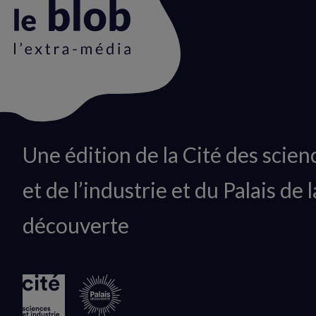
Animation
Une édition de la Cité des scien
du
et de l’industrie et du Palais de l
logo
découverte