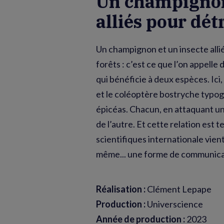
Un champignon 
alliés pour dét
Un champignon et un insecte alli
forêts : c’est ce que l’on appelle
qui bénéficie à deux espèces. Ic
et le coléoptère bostryche typo
épicéas. Chacun, en attaquant un
de l’autre. Et cette relation est
scientifiques internationale vient
même... une forme de communica
Réalisation :
Clément Lepape
Production :
Universcience
Année de production :
2023