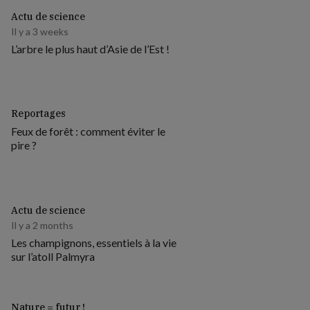
Actu de science
Il y a 3 weeks
L’arbre le plus haut d’Asie de l’Est !
Reportages
Feux de forêt : comment éviter le
pire ?
Actu de science
Il y a 2 months
Les champignons, essentiels à la vie
sur l’atoll Palmyra
Nature = futur !