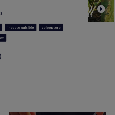
is
insecte nuisible
coleoptere
ret
ux
S