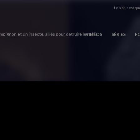
Le blob, c’est quo
pignon et un insecte, alliés pour détruire les pins
VIDÉOS
SÉRIES
F