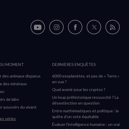
Nous
Nous
Nous
Nous
Flux
suivre
suivre
suivre
suivre
RSS
sur
sur
sur
sur
YouTube
Instagram
Facebook
Twitter
 DU MOMENT
DERNIÈRES ENQUÊTES
(nouvelle
(nouvelle
(nouvelle
(nouvelle
fenêtre)
fenêtre)
fenêtre)
fenêtre)
r des animaux disparus
6000 exoplanètes, et pas de « Terre »
en vue ?
ée des minéraux
Quel avenir pour les cryptos ?
ion
Un loup préhistorique ressuscité ? La
irs de labo
désextinction en question
r-pouvoirs du vivant
Entre mathématiques et politique : la
quête d’un vote équitable
es séries
Évaluer l’intelligence humaine : un vrai