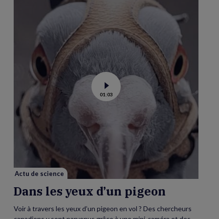
Voir
01:03
la
vidéo
de
Dans
les
yeux
d’un
pigeon
Actu de science
Dans les yeux d’un pigeon
Voir à travers les yeux d’un pigeon en vol ? Des chercheurs
canadiens y sont parvenus grâce à une mini-caméra et des