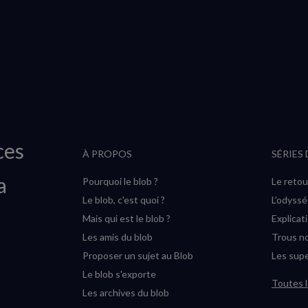
ces
À PROPOS
SÉRIES
a
Pourquoi le blob ?
Le retou
Le blob, c'est quoi ?
L’odyss
Mais qui est le blob ?
Explicat
Les amis du blob
Trous no
Proposer un sujet au Blob
Les supe
Le blob s'exporte
Toutes l
Les archives du blob