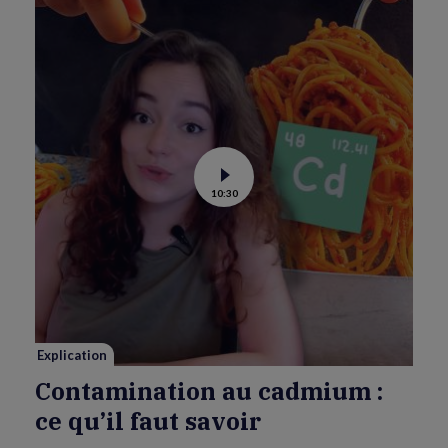
Voir
10:30
la
vidéo
de
Contamination
au
cadmium :
ce
qu’il
faut
savoir
Explication
Contamination au cadmium :
ce qu’il faut savoir