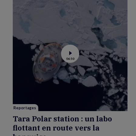
Voir
06:50
la
vidéo
de
Tara
Polar
station
:
un
labo
flottant
en
route
vers
Reportages
la
banquise
Tara Polar station : un labo
flottant en route vers la